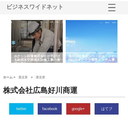
ビジネスワイドネット
る舗
ホクシン設備株式会社が手がけ
株式会社東京シー・エム・シー
株
る給排水空調消火設備工事の実
のGISインフラ管理システム導
か
績と強み
入メリット
由
ホーム >
運送業
>
運送業
株式会社広島好川商運
twitter
facebook
google+
はてブ