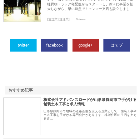
軽貨物トラック宅配便からスタートし、徐々に事業を拡
大しながら、早い時点でミャンマー支店も設立しまし…
[運送業][運送業]
0views
twitter
facebook
google+
はてブ
おすすめ記事
株式会社アドバンスロードが山形県鶴岡市で手がける
1
舗装土木工事と求人情報
山形県鶴岡市で地域の道路基盤を支える企業として、舗装工事や
土木工事を手がける専門会社があります。地域住民の生活を支え
る道…