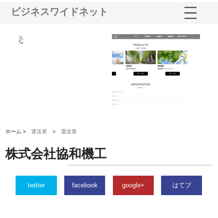
ビジネスワイドネット
三河
株式会社ナツハラが建設と鋲螺
株式会社メタルエースの企業サ
株
構空
で滋賀の暮らしを支える理由
イトが提供する充実した情報内
み
容とは
ホーム >
運送業
>
運送業
株式会社協和機工
twitter
facebook
google+
はてブ