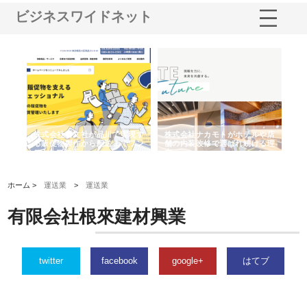
ビジネスワイドネット
ノー
株式会社耕文社が品川で実現す
株式会社ナカモトがホテルや店
株
の専
る販促物製作から配送までワン
舗の内装改修で選ばれ続ける理
れ
ストップ対応
由
強
ホーム >
運送業
>
運送業
有限会社根來建材興業
twitter
facebook
google+
はてブ