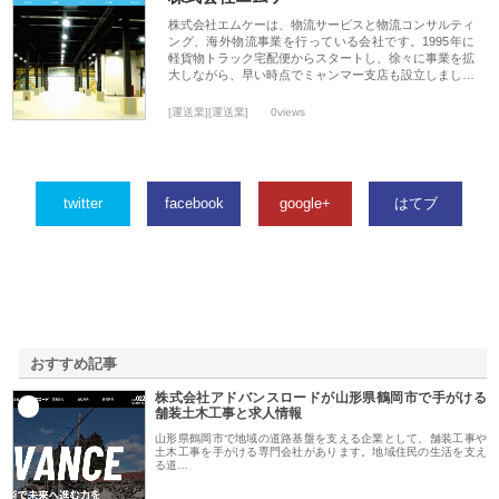
株式会社エムケーは、物流サービスと物流コンサルティ
ング、海外物流事業を行っている会社です。1995年に
軽貨物トラック宅配便からスタートし、徐々に事業を拡
大しながら、早い時点でミャンマー支店も設立しまし…
[運送業][運送業]
0views
twitter
facebook
google+
はてブ
おすすめ記事
株式会社アドバンスロードが山形県鶴岡市で手がける
1
舗装土木工事と求人情報
山形県鶴岡市で地域の道路基盤を支える企業として、舗装工事や
土木工事を手がける専門会社があります。地域住民の生活を支え
る道…