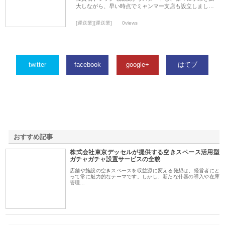
大しながら、早い時点でミャンマー支店も設立しまし…
[運送業][運送業]
0views
twitter
facebook
google+
はてブ
おすすめ記事
株式会社東京デッセルが提供する空きスペース活用型
1
ガチャガチャ設置サービスの全貌
店舗や施設の空きスペースを収益源に変える発想は、経営者にと
って常に魅力的なテーマです。しかし、新たな什器の導入や在庫
管理…