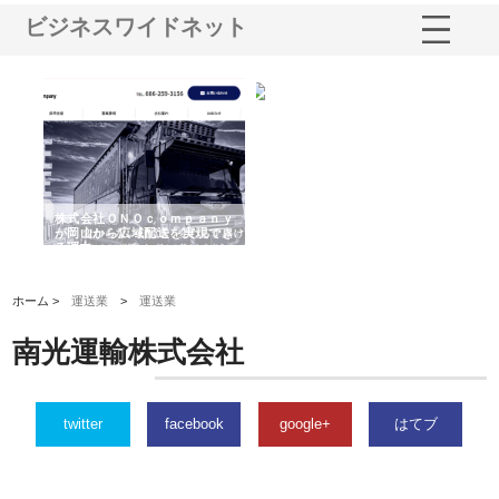
ビジネスワイドネット
う建
株式会社ＯＮＯｃｏｍｐａｎｙ
株式会社アセットイノベーショ
庭
性
が岡山から広域配送を実現でき
ンのワンルーム投資で始める資
と
る理由
産形成と老後準備
間
ホーム >
運送業
>
運送業
南光運輸株式会社
twitter
facebook
google+
はてブ