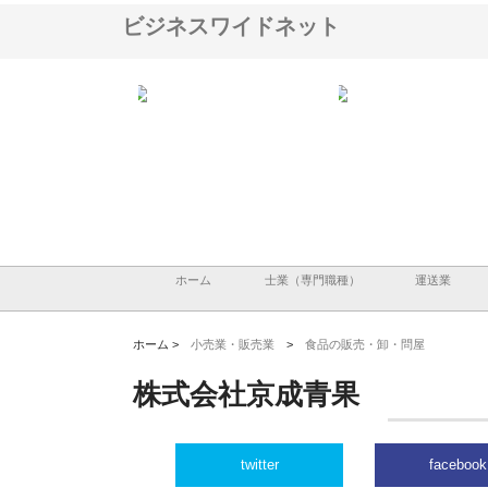
ビジネスワイドネット
翔栄が草津市で担う建
株式会社ＯＮＯｃｏｍｐａｎｙ
株式会社アセットイノベ
事の現場力と信頼性
が岡山から広域配送を実現でき
ンのワンルーム投資で始
る理由
産形成と老後準備
ホーム
士業（専門職種）
運送業
ホーム >
小売業・販売業
>
食品の販売・卸・問屋
株式会社京成青果
twitter
facebook