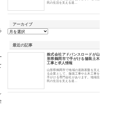
民の生活を支える道…
アーカイブ
ろ
最近の記事
株式会社アドバンスロードが山
ー
形県鶴岡市で手がける舗装土木
工事と求人情報
て
山形県鶴岡市で地域の道路基盤を支え
る企業として、舗装工事や土木工事を
手がける専門会社があります。地域住
民の生活を支える道…
し
全