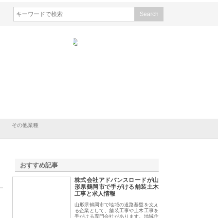
会社メタルエースの企業サ
株式会社ＣＳＡの事業内容と強
株式会社山形道路が
が提供する充実した情報内
みを徹底解説
装工事と土木技術の
は
その他業種
おすすめ記事
株式会社アドバンスロードが山
1
形県鶴岡市で手がける舗装土木
工事と求人情報
山形県鶴岡市で地域の道路基盤を支え
る企業として、舗装工事や土木工事を
手がける専門会社があります。地域住