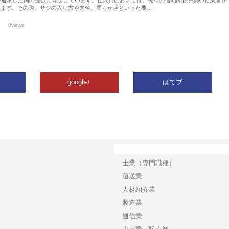
います。その際、サシの入り方や肉色、柔らかさといった要…
0views
google+
はてブ
カテゴリー
士業（専門職種）
運送業
人材紹介業
製造業
通信業