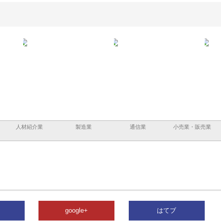
ーショ
庭楽株式会社が知多半島と三河
株式会社ナツハラが建設と鋲螺
株式
める資
と名古屋で叶える理想の外構空
で滋賀の暮らしを支える理由
イト
間
容と
人材紹介業
製造業
通信業
小売業・販売業
google+
はてブ