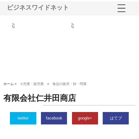
ビジネスワイドネット
る舗
ホクシン設備株式会社が手がけ
株式会社東京シー・エム・シー
株
る給排水空調消火設備工事の実
のGISインフラ管理システム導
か
績と強み
入メリット
由
ホーム >
小売業・販売業
>
食品の販売・卸・問屋
有限会社仁井田商店
twitter
facebook
google+
はてブ