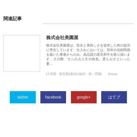
関連記事
株式会社美園屋
株式会社美園屋は、安全と美味しさを追求した肉の提供
に専念しています。仕入れにおいては、長年の信頼関係
を築いた業者からのみ、高品質の黒毛和牛を取り扱いま
す。その際、サシの入り方や肉色、柔らかさといった
要…
[小売業・販売業][食品の販売・卸・問屋]
0views
twitter
facebook
google+
はてブ