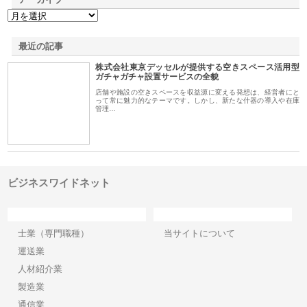
最近の記事
株式会社東京デッセルが提供する空きスペース活用型
ガチャガチャ設置サービスの全貌
店舗や施設の空きスペースを収益源に変える発想は、経営者にと
って常に魅力的なテーマです。しかし、新たな什器の導入や在庫
管理…
ビジネスワイドネット
カテゴリー
サイト情報
士業（専門職種）
当サイトについて
運送業
人材紹介業
製造業
通信業