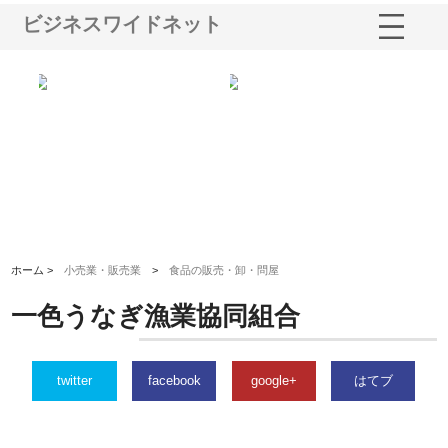
ビジネスワイドネット
と強
株式会社山形道路が手がける舗
ホクシン設備株式会社が手がけ
株
装工事と土木技術の全容
る給排水空調消火設備工事の実
の
績と強み
入
ホーム >
小売業・販売業
>
食品の販売・卸・問屋
一色うなぎ漁業協同組合
twitter
facebook
google+
はてブ