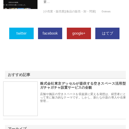
要…
[小売業・販売業][食品の販売・卸・問屋]
0views
twitter
facebook
google+
はてブ
おすすめ記事
株式会社東京デッセルが提供する空きスペース活用型
1
ガチャガチャ設置サービスの全貌
店舗や施設の空きスペースを収益源に変える発想は、経営者にと
って常に魅力的なテーマです。しかし、新たな什器の導入や在庫
管理…
アーカイブ