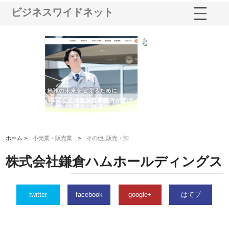
ビジネスワイドネット
所が選ば
株式会社名神精工の最新ニュー
有限会社エム・ビルドが南多摩
ンサルの
スリリース一覧と注目トピック
で選ばれる道路舗装と土木工事
の実力
ホーム >
小売業・販売業
>
その他_販売・卸
株式会社鎌倉ハムホールディングス
twitter
facebook
google+
はてブ