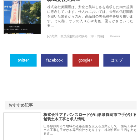
株式会社美園屋は、安全と美味しさを追求した肉の提供
に専念しています。仕入れにおいては、長年の信頼関係
を築いた業者からのみ、高品質の黒毛和牛を取り扱いま
す。その際、サシの入り方や肉色、柔らかさといった
要…
[小売業・販売業][食品の販売・卸・問屋]
0views
twitter
facebook
google+
はてブ
おすすめ記事
株式会社アドバンスロードが山形県鶴岡市で手がける
1
舗装土木工事と求人情報
山形県鶴岡市で地域の道路基盤を支える企業として、舗装工事や
土木工事を手がける専門会社があります。地域住民の生活を支え
る道…