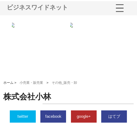
ビジネスワイドネット
株式会社アセットイノベーショ
庭楽株式会社が知多半島と三河
株式会社
ンのワンルーム投資で始める資
と名古屋で叶える理想の外構空
で滋賀の
産形成と老後準備
間
ホーム >
小売業・販売業
>
その他_販売・卸
株式会社小林
twitter
facebook
google+
はてブ