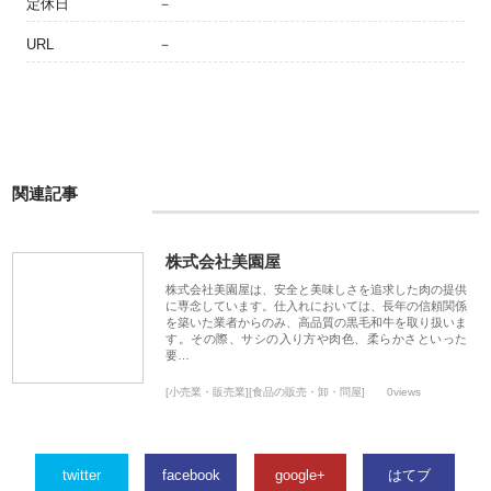
定休日
－
URL
－
関連記事
株式会社美園屋
株式会社美園屋は、安全と美味しさを追求した肉の提供
に専念しています。仕入れにおいては、長年の信頼関係
を築いた業者からのみ、高品質の黒毛和牛を取り扱いま
す。その際、サシの入り方や肉色、柔らかさといった
要…
[小売業・販売業][食品の販売・卸・問屋]
0views
twitter
facebook
google+
はてブ