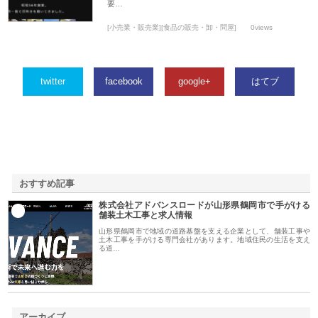
要…
[小売業・販売業][食品の販売・卸・問屋]
0views
twitter
facebook
google+
はてブ
おすすめ記事
株式会社アドバンスロードが山形県鶴岡市で手がける
1
舗装土木工事と求人情報
山形県鶴岡市で地域の道路基盤を支える企業として、舗装工事や
土木工事を手がける専門会社があります。地域住民の生活を支え
る道…
アーカイブ