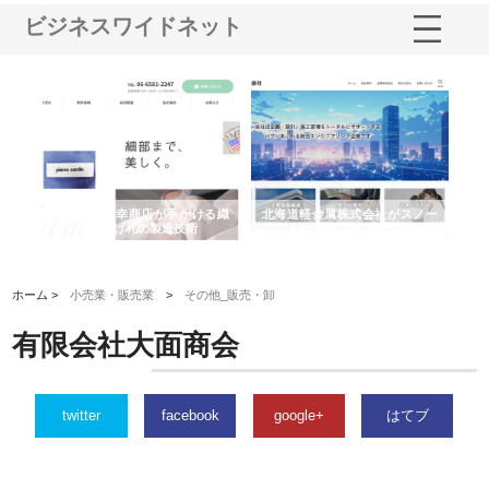
ビジネスワイドネット
式会社がスノー
株式会社耕文社が品川で実現す
株式会社ナカモトがホテルや
ーブロックの専
る販促物製作から配送までワン
舗の内装改修で選ばれ続ける
ストップ対応
由
ホーム >
小売業・販売業
>
その他_販売・卸
有限会社大面商会
twitter
facebook
google+
はてブ