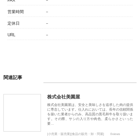
FAX
－
営業時間
－
定休日
－
URL
－
関連記事
株式会社美園屋
株式会社美園屋は、安全と美味しさを追求した肉の提供
に専念しています。仕入れにおいては、長年の信頼関係
を築いた業者からのみ、高品質の黒毛和牛を取り扱いま
す。その際、サシの入り方や肉色、柔らかさといった
要…
[小売業・販売業][食品の販売・卸・問屋]
0views