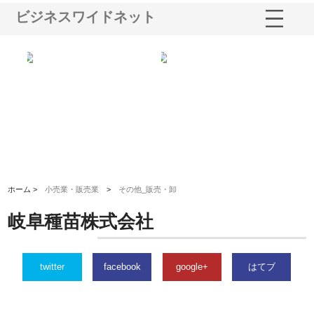
ビジネスワイドネット
シー
株式会社アクアスペースが水中
株式会社地盤調査事務所が選ば
株
ム導
から陸上まで一貫施工できる理
れ続ける理由と建設コンサルの
ス
由
強み
ホーム >
小売業・販売業
>
その他_販売・卸
岐阜種苗株式会社
twitter
facebook
google+
はてブ