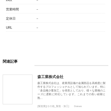
FAX
－
営業時間
－
定休日
－
URL
－
関連記事
森工業株式会社
森工業株式会社は、産業用設備の金属部品を高精度に製
作するプロフェッショナルとして知られています。特に
「多品種少量加工」を得意としており、様々な業種のニ
ーズに柔軟に対応しています。これまでの長い経験と
熟…
[製造業][その他_製造・加工]
0views