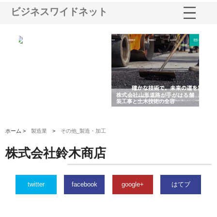
ビジネスワイドネット
業サ
株式会社ＣＳＡの事業内容と強
株式会社山形道路が手がける舗
ホ
報内
みを徹底解説
装工事と土木技術の全容
る
績
ホーム >
製造業
>
その他_製造・加工
株式会社鈴木商店
twitter
facebook
google+
はてブ