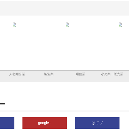
企業サ
株式会社ＣＳＡの事業内容と強
株式会社山形道路が手がける舗
ホク
情報内
みを徹底解説
装工事と土木技術の全容
る給
績と
人材紹介業
製造業
通信業
小売業・販売業
ー
google+
はてブ