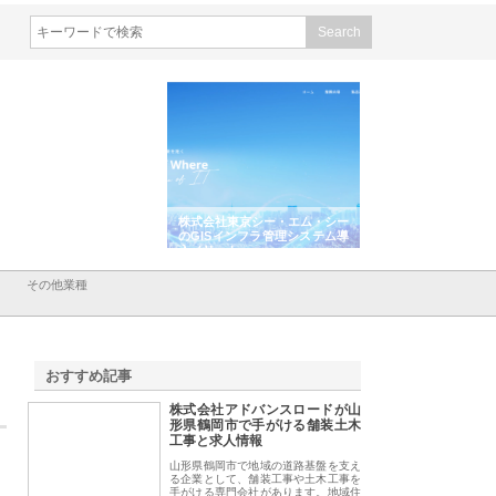
シン設備株式会社が手がけ
株式会社東京シー・エム・シー
株式会社アクアスペ
排水空調消火設備工事の実
のGISインフラ管理システム導
から陸上まで一貫施
強み
入メリット
由
その他業種
おすすめ記事
株式会社アドバンスロードが山
1
形県鶴岡市で手がける舗装土木
工事と求人情報
山形県鶴岡市で地域の道路基盤を支え
る企業として、舗装工事や土木工事を
手がける専門会社があります。地域住