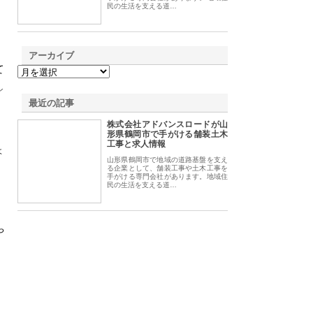
民の生活を支える道…
アーカイブ
て
レ
最近の記事
株式会社アドバンスロードが山
形県鶴岡市で手がける舗装土木
工事と求人情報
ょ
山形県鶴岡市で地域の道路基盤を支え
、
る企業として、舗装工事や土木工事を
手がける専門会社があります。地域住
民の生活を支える道…
や