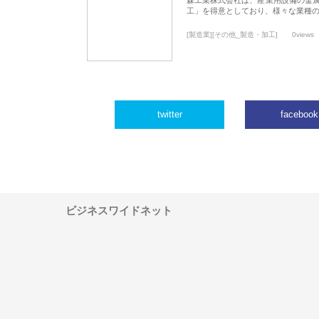
工」を得意としており、様々な業種
[製造業][その他_製造・加工]
0views
twitter
facebook
ビジネスワイドネット