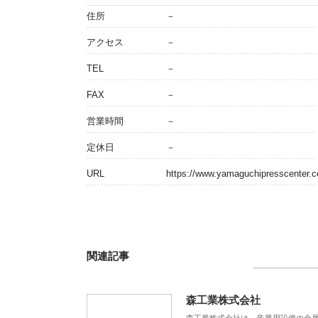
住所
－
アクセス
－
TEL
－
FAX
－
営業時間
－
定休日
－
URL
https://www.yamaguchipresscenter.co
関連記事
森工業株式会社
森工業株式会社は、産業用設備の金