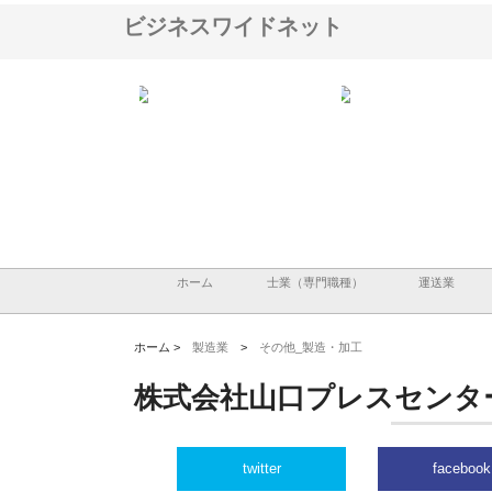
ビジネスワイドネット
会社が知多半島と三河
株式会社ナツハラが建設と鋲螺
株式会社メタルエースの
で叶える理想の外構空
で滋賀の暮らしを支える理由
イトが提供する充実した
容とは
ホーム
士業（専門職種）
運送業
ホーム >
製造業
>
その他_製造・加工
株式会社山口プレスセンタ
twitter
facebook