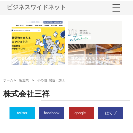
ビジネスワイドネット
ノー
株式会社耕文社が品川で実現す
株式会社ナカモトがホテルや店
株
の専
る販促物製作から配送までワン
舗の内装改修で選ばれ続ける理
れ
ストップ対応
由
強
ホーム >
製造業
>
その他_製造・加工
株式会社三祥
twitter
facebook
google+
はてブ