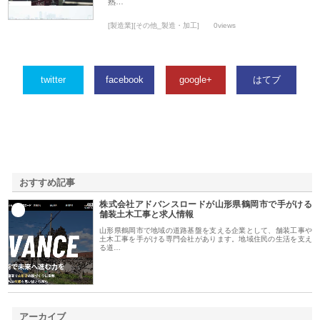
熟…
[製造業][その他_製造・加工]
0views
twitter
facebook
google+
はてブ
おすすめ記事
株式会社アドバンスロードが山形県鶴岡市で手がける
1
舗装土木工事と求人情報
山形県鶴岡市で地域の道路基盤を支える企業として、舗装工事や
土木工事を手がける専門会社があります。地域住民の生活を支え
る道…
アーカイブ