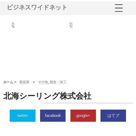
ビジネスワイドネット
る舗
ホクシン設備株式会社が手がけ
株式会社東京シー・エム・シー
株
る給排水空調消火設備工事の実
のGISインフラ管理システム導
か
績と強み
入メリット
由
ホーム >
製造業
>
その他_製造・加工
北海シーリング株式会社
twitter
facebook
google+
はてブ