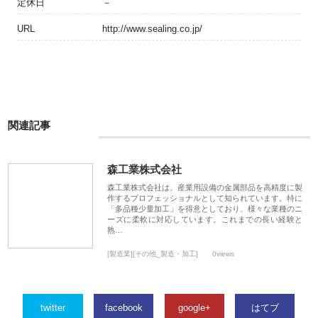
定休日
－
URL
http://www.sealing.co.jp/
関連記事
森工業株式会社
森工業株式会社は、産業用設備の金属部品を高精度に製
作するプロフェッショナルとして知られています。特に
「多品種少量加工」を得意としており、様々な業種のニ
ーズに柔軟に対応しています。これまでの長い経験と
熟…
[製造業][その他_製造・加工]
0views
twitter
facebook
google+
はてブ