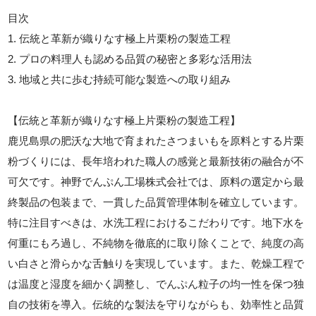
目次
1. 伝統と革新が織りなす極上片栗粉の製造工程
2. プロの料理人も認める品質の秘密と多彩な活用法
3. 地域と共に歩む持続可能な製造への取り組み
【伝統と革新が織りなす極上片栗粉の製造工程】
鹿児島県の肥沃な大地で育まれたさつまいもを原料とする片栗
粉づくりには、長年培われた職人の感覚と最新技術の融合が不
可欠です。神野でんぷん工場株式会社では、原料の選定から最
終製品の包装まで、一貫した品質管理体制を確立しています。
特に注目すべきは、水洗工程におけるこだわりです。地下水を
何重にもろ過し、不純物を徹底的に取り除くことで、純度の高
い白さと滑らかな舌触りを実現しています。また、乾燥工程で
は温度と湿度を細かく調整し、でんぷん粒子の均一性を保つ独
自の技術を導入。伝統的な製法を守りながらも、効率性と品質