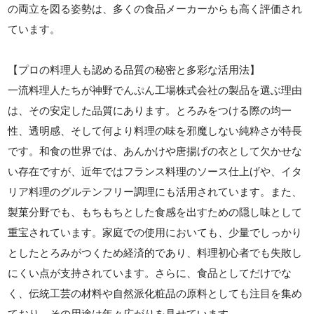
の両立を図る姿勢は、多くの食品メーカーからも高く評価され
ています。
【プロの料理人も認める品質の秘密と多彩な活用法】
一流料理人たちが神野でんぷん工場株式会社の製品を選ぶ理由
は、その安定した品質にあります。とろみをつける際の均一
性、透明感、そして何より料理の味を邪魔しない純粋さが特長
です。和食の世界では、あんかけや唐揚げの衣として欠かせな
い存在ですが、近年ではフランス料理のソース仕上げや、イタ
リア料理のグルテンフリー調理にも活用されています。また、
製菓分野でも、もちもちとした食感を出すための隠し味として
重宝されています。家庭での使用においても、少量でしっかり
としたとろみがつくため経済的であり、料理初心者でも失敗し
にくい点が支持されています。さらに、食品としてだけでな
く、伝統工芸の材料や自然派化粧品の原料としても注目を集め
ており、その用途は年々広がりを見せています。