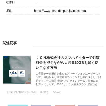
定休日
－
URL
https://www.jinno-denpun.jp/index.html
関連記事
ＪＣＮ株式会社のスマホドクターで月額
料金を抑えながら大容量60GBを賢く使
いこなす方法
大容量データ通信を求めるスマートフォンユーザーにと
って、月額料金と通信容量のバランスは常に悩ましい問
題です。特に動画視聴やオンラインゲームを頻繁に楽し
む方々にとって、60GBという大容量プランは魅力的…
[士業（専門職種）][公認会計士事務所]
0views