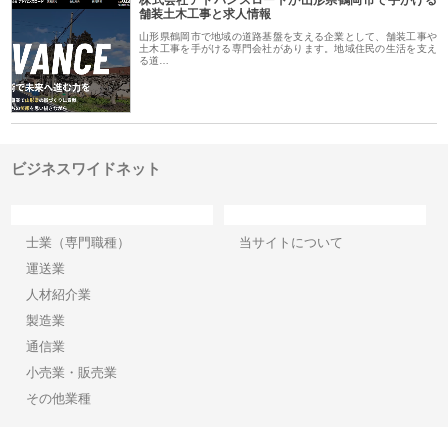
舗装土木工事と求人情報
山形県鶴岡市で地域の道路基盤を支える企業として、舗装工事や
土木工事を手がける専門会社があります。地域住民の生活を支え
る道…
ビジネスワイドネット
カテゴリー
サイト情報
士業（専門職種）
当サイトについて
運送業
人材紹介業
製造業
通信業
小売業・販売業
その他業種
Copyright©2026【ビジネスワイドネット】 All Rights reserved.