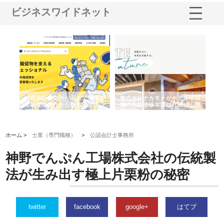
ビジネスワイドネット
ノー
株式会社耕文社が品川で実現す
株式会社ナカモトがホテルや店
株
の専
る販促物製作から配送までワン
舗の内装改修で選ばれ続ける理
れ
ストップ対応
由
強
ホーム >
士業（専門職種）
>
公認会計士事務所
神野でんぷん工場株式会社の伝統製
法が生み出す極上片栗粉の秘密
twitter
facebook
google+
はてブ