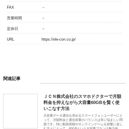
FAX
－
営業時間
－
定休日
－
URL
https://ele-con.co.jp/
関連記事
ＪＣＮ株式会社のスマホドクターで月額
料金を抑えながら大容量60GBを賢く使
いこなす方法
大容量データ通信を求めるスマートフォンユーザーにと
って、月額料金と通信容量のバランスは常に悩ましい問
題です。特に動画視聴やオンラインゲームを頻繁に楽し
む方々にとって、60GBという大容量プランは魅力的…