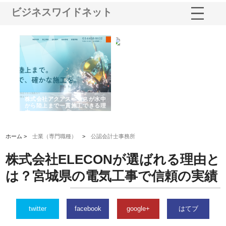
ビジネスワイドネット
シー
株式会社アクアスペースが水中
株式会社地盤調査事務所が選ば
株
ム導
から陸上まで一貫施工できる理
れ続ける理由と建設コンサルの
ス
由
強み
ホーム >
士業（専門職種）
>
公認会計士事務所
株式会社ELECONが選ばれる理由と
は？宮城県の電気工事で信頼の実績
twitter
facebook
google+
はてブ