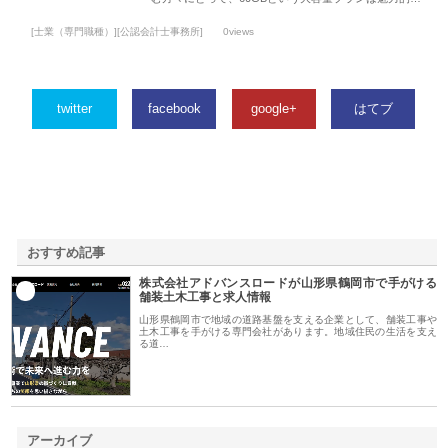
[士業（専門職種）][公認会計士事務所]
0views
twitter
facebook
google+
はてブ
おすすめ記事
株式会社アドバンスロードが山形県鶴岡市で手がける
1
舗装土木工事と求人情報
山形県鶴岡市で地域の道路基盤を支える企業として、舗装工事や
土木工事を手がける専門会社があります。地域住民の生活を支え
る道…
アーカイブ