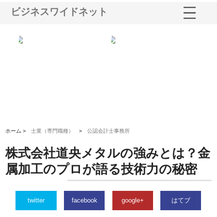
ビジネスワイドネット
る舗
ホクシン設備株式会社が手がけ
株式会社東京シー・エム・シー
株
る給排水空調消火設備工事の実
のGISインフラ管理システム導
か
績と強み
入メリット
由
ホーム >
士業（専門職種）
>
公認会計士事務所
株式会社道央メタルの強みとは？金
属加工のプロが語る技術力の秘密
twitter
facebook
google+
はてブ