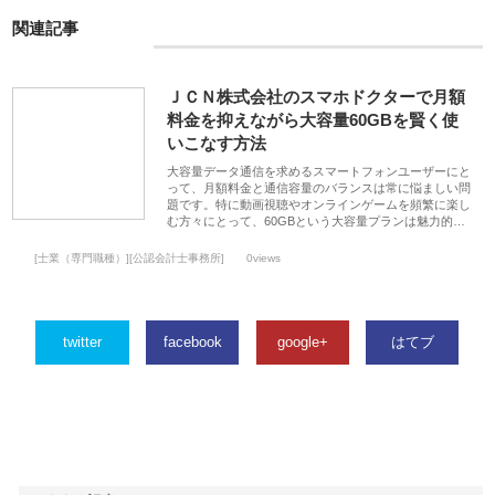
関連記事
ＪＣＮ株式会社のスマホドクターで月額
料金を抑えながら大容量60GBを賢く使
いこなす方法
大容量データ通信を求めるスマートフォンユーザーにと
って、月額料金と通信容量のバランスは常に悩ましい問
題です。特に動画視聴やオンラインゲームを頻繁に楽し
む方々にとって、60GBという大容量プランは魅力的…
[士業（専門職種）][公認会計士事務所]
0views
twitter
facebook
google+
はてブ