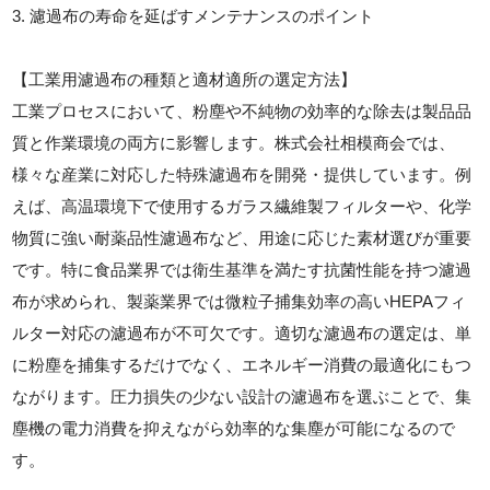
3. 濾過布の寿命を延ばすメンテナンスのポイント
【工業用濾過布の種類と適材適所の選定方法】
工業プロセスにおいて、粉塵や不純物の効率的な除去は製品品
質と作業環境の両方に影響します。株式会社相模商会では、
様々な産業に対応した特殊濾過布を開発・提供しています。例
えば、高温環境下で使用するガラス繊維製フィルターや、化学
物質に強い耐薬品性濾過布など、用途に応じた素材選びが重要
です。特に食品業界では衛生基準を満たす抗菌性能を持つ濾過
布が求められ、製薬業界では微粒子捕集効率の高いHEPAフィ
ルター対応の濾過布が不可欠です。適切な濾過布の選定は、単
に粉塵を捕集するだけでなく、エネルギー消費の最適化にもつ
ながります。圧力損失の少ない設計の濾過布を選ぶことで、集
塵機の電力消費を抑えながら効率的な集塵が可能になるので
す。