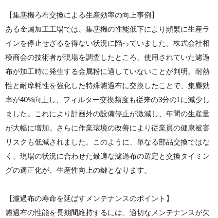
【集塵機ろ布交換による生産効率の向上事例】
ある金属加工工場では、集塵機の性能低下により頻繁に生産ラ
インを停止せざるを得ない状況に陥っていました。株式会社相
模商会の技術者が現場を調査したところ、使用されていた濾過
布が加工時に発生する金属粉に適していないことが判明。耐熱
性と耐摩耗性を強化した特殊濾過布に交換したことで、集塵効
率が40%向上し、フィルター交換頻度も従来の3分の1に減少し
ました。これにより計画外の設備停止が激減し、年間の生産量
が大幅に増加。さらに作業環境の改善により従業員の健康被害
リスクも低減されました。このように、単なる部品交換ではな
く、現場の状況に合わせた最適な濾過布の選定と交換タイミン
グの適正化が、生産性向上の鍵となります。
【濾過布の寿命を延ばすメンテナンスのポイント】
濾過布の性能を長期間維持するには、適切なメンテナンスが欠