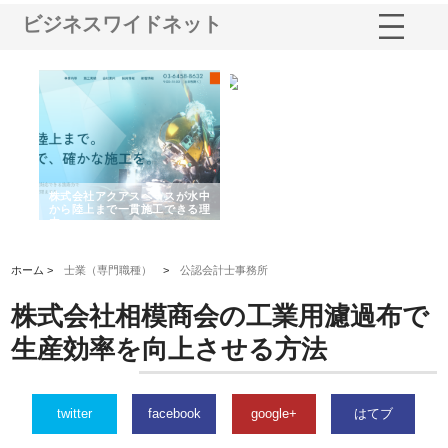
ビジネスワイドネット
シー
株式会社アクアスペースが水中
株式会社地盤調査事務所が選ば
株
ム導
から陸上まで一貫施工できる理
れ続ける理由と建設コンサルの
ス
由
強み
ホーム >
士業（専門職種）
>
公認会計士事務所
株式会社相模商会の工業用濾過布で
生産効率を向上させる方法
twitter
facebook
google+
はてブ