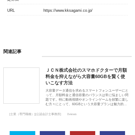
URL
https://www.kksagami.co.jp/
関連記事
ＪＣＮ株式会社のスマホドクターで月額
料金を抑えながら大容量60GBを賢く使
いこなす方法
大容量データ通信を求めるスマートフォンユーザーにと
って、月額料金と通信容量のバランスは常に悩ましい問
題です。特に動画視聴やオンラインゲームを頻繁に楽し
む方々にとって、60GBという大容量プランは魅力的…
[士業（専門職種）][公認会計士事務所]
0views