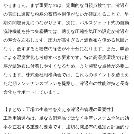
かせません。まず重要なのは、定期的な目視点検です。濾過布
の表面に過度な粉塵の蓄積や損傷がないか確認することで、早
期の問題発見につながります。次に、パルスジェット式の自動
洗浄機能を持つ集塵機では、適切な圧縮空気圧の設定が濾過布
の寿命を左右します。圧力が高すぎると濾過布を傷める原因と
なり、低すぎると粉塵の除去が不十分になります。また、季節
による湿度変化も考慮すべき要素です。特に高湿度環境では粉
塵が濾過布に付着しやすくなるため、より頻繁な点検が必要に
なります。株式会社相模商会では、これらのポイントを踏まえ
た定期メンテナンスプランを提案し、濾過布の性能維持と長寿
命化をサポートしています。
【まとめ：工場の生産性を支える濾過布管理の重要性】
工業用濾過布は、単なる消耗品ではなく生産システム全体の効
率を左右する重要な要素です。適切な濾過布の選定と計画的な