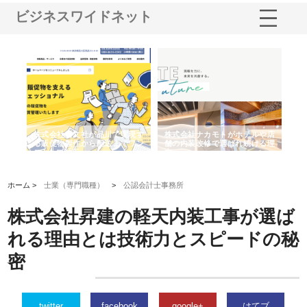
ビジネスワイドネット
ノー
株式会社耕文社が品川で実現す
株式会社ナカモトがホテルや店
株
の専
る販促物製作から配送までワン
舗の内装改修で選ばれ続ける理
れ
ストップ対応
由
強
ホーム >
士業（専門職種）
>
公認会計士事務所
株式会社昇建の軽天内装工事が選ば
れる理由とは技術力とスピードの秘
密
twitter
facebook
google+
はてブ