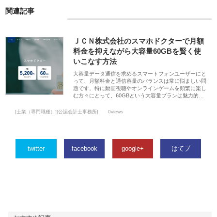
関連記事
ＪＣＮ株式会社のスマホドクターで月額
料金を抑えながら大容量60GBを賢く使
いこなす方法
大容量データ通信を求めるスマートフォンユーザーにと
って、月額料金と通信容量のバランスは常に悩ましい問
題です。特に動画視聴やオンラインゲームを頻繁に楽し
む方々にとって、60GBという大容量プランは魅力的…
[士業（専門職種）][公認会計士事務所]
0views
twitter
facebook
google+
はてブ