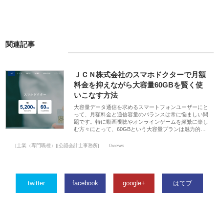
関連記事
ＪＣＮ株式会社のスマホドクターで月額
料金を抑えながら大容量60GBを賢く使
いこなす方法
大容量データ通信を求めるスマートフォンユーザーにと
って、月額料金と通信容量のバランスは常に悩ましい問
題です。特に動画視聴やオンラインゲームを頻繁に楽し
む方々にとって、60GBという大容量プランは魅力的…
[士業（専門職種）][公認会計士事務所]
0views
twitter
facebook
google+
はてブ