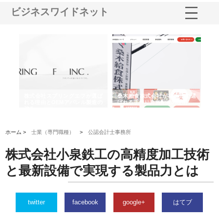
ビジネスワイドネット
や店
株式会社スプリングエフが選ば
桑木給食株式会社が福山市で選
株
る理
れる理由とOEMアパレル製造の
ばれる手作り弁当配達の理由
れ
強み
ホーム >
士業（専門職種）
>
公認会計士事務所
株式会社小泉鉄工の高精度加工技術
と最新設備で実現する製品力とは
twitter
facebook
google+
はてブ