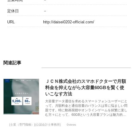
定休日
－
URL
http://daisei0202-official.com/
関連記事
ＪＣＮ株式会社のスマホドクターで月額
料金を抑えながら大容量60GBを賢く使
いこなす方法
大容量データ通信を求めるスマートフォンユーザーにと
って、月額料金と通信容量のバランスは常に悩ましい問
題です。特に動画視聴やオンラインゲームを頻繁に楽し
む方々にとって、60GBという大容量プランは魅力的…
[士業（専門職種）][公認会計士事務所]
0views