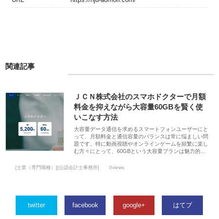
関連記事
ＪＣＮ株式会社のスマホドクターで月額
料金を抑えながら大容量60GBを賢く使
いこなす方法
大容量データ通信を求めるスマートフォンユーザーにと
って、月額料金と通信容量のバランスは常に悩ましい問
題です。特に動画視聴やオンラインゲームを頻繁に楽し
む方々にとって、60GBという大容量プランは魅力的…
[士業（専門職種）][公認会計士事務所]
0views
twitter
facebook
google+
はてブ