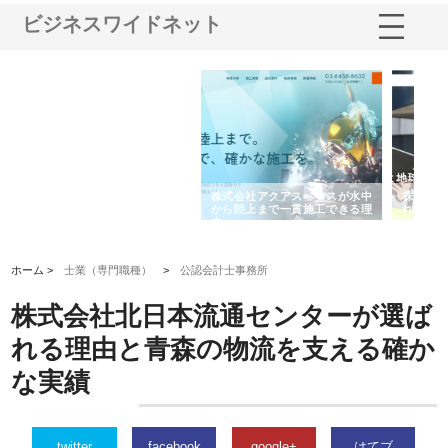
ビジネスワイドネット
シー
株式会社アクアスペースが水中
株式会社地盤調査事務所が選ば
株
ム導
から陸上まで一貫施工できる理
れ続ける理由と建設コンサルの
ス
由
強み
ホーム >
士業（専門職種）
>
公認会計士事務所
株式会社北日本流通センターが選ば
れる理由と青森の物流を支える確か
な実績
twitter
facebook
google+
はてブ