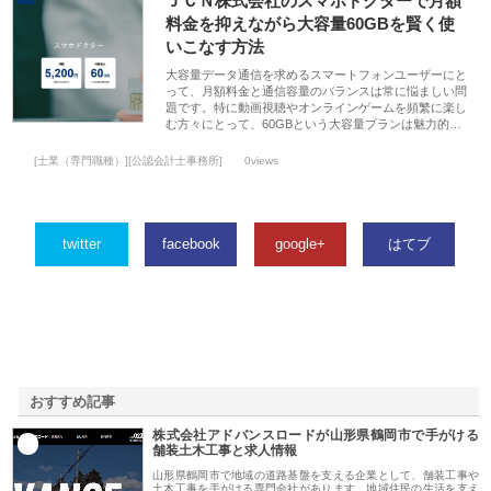
ＪＣＮ株式会社のスマホドクターで月額
料金を抑えながら大容量60GBを賢く使
いこなす方法
大容量データ通信を求めるスマートフォンユーザーにと
って、月額料金と通信容量のバランスは常に悩ましい問
題です。特に動画視聴やオンラインゲームを頻繁に楽し
む方々にとって、60GBという大容量プランは魅力的…
[士業（専門職種）][公認会計士事務所]
0views
twitter
facebook
google+
はてブ
おすすめ記事
株式会社アドバンスロードが山形県鶴岡市で手がける
1
舗装土木工事と求人情報
山形県鶴岡市で地域の道路基盤を支える企業として、舗装工事や
土木工事を手がける専門会社があります。地域住民の生活を支え