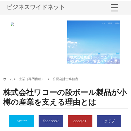
ビジネスワイドネット
る舗
ホクシン設備株式会社が手がけ
株式会社東京シー・エム・シー
株
る給排水空調消火設備工事の実
のGISインフラ管理システム導
か
績と強み
入メリット
由
ホーム >
士業（専門職種）
>
公認会計士事務所
株式会社ワコーの段ボール製品が小
樽の産業を支える理由とは
twitter
facebook
google+
はてブ