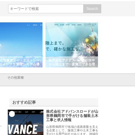
会社東京シー・エム・シー
株式会社アクアスペースが水中
株式会社地盤調査事
ISインフラ管理システム導
から陸上まで一貫施工できる理
れ続ける理由と建設
リット
由
強み
その他業種
おすすめ記事
株式会社アドバンスロードが山
1
形県鶴岡市で手がける舗装土木
工事と求人情報
山形県鶴岡市で地域の道路基盤を支え
る企業として、舗装工事や土木工事を
手がける専門会社があります。地域住