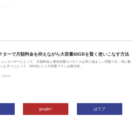
クターで月額料金を抑えながら大容量60GBを賢く使いこなす方法
フォンユーザーにとって、月額料金と通信容量のバランスは常に悩ましい問題です。特に動
しむ方々にとって、60GBという大容量プランは魅力的…
0views
google+
はてブ