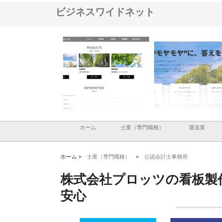
ビジネスワイドネット
ナツハラが建設と鋲螺
株式会社メタルエースの企業サ
株式会社ＣＳＡの事業内
暮らしを支える理由
イトが提供する充実した情報内
みを徹底解説
容とは
ホーム
士業（専門職種）
運送業
ホーム >
士業（専門職種）
>
公認会計士事務所
株式会社プロッツの看板製
安心