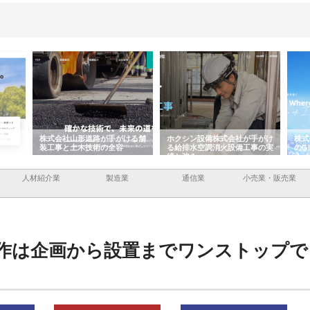
容と強
株式会社山形道路が手がける舗
ホクシン設備株式会社が手がけ
株式
装工事と土木技術の全容
る給排水空調消火設備工事の実
のG
績と強み
入メ
人材紹介業
製造業
通信業
小売業・販売業
作は企画から設置までワンストップで