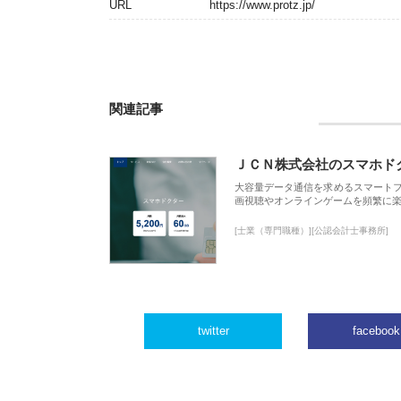
URL
https://www.protz.jp/
関連記事
ＪＣＮ株式会社のスマホド
大容量データ通信を求めるスマート
画視聴やオンラインゲームを頻繁に楽
[士業（専門職種）][公認会計士事務所]
twitter
facebook