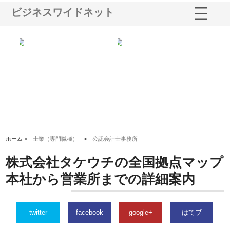
ビジネスワイドネット
業サ
株式会社ＣＳＡの事業内容と強
株式会社山形道路が手がける舗
ホ
報内
みを徹底解説
装工事と土木技術の全容
る
績
ホーム >
士業（専門職種）
>
公認会計士事務所
株式会社タケウチの全国拠点マップ
本社から営業所までの詳細案内
twitter
facebook
google+
はてブ