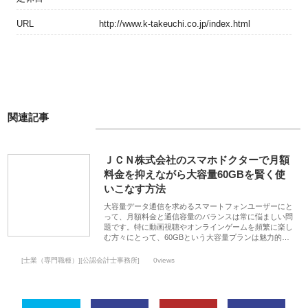
URL
http://www.k-takeuchi.co.jp/index.html
関連記事
ＪＣＮ株式会社のスマホドクターで月額
料金を抑えながら大容量60GBを賢く使
いこなす方法
大容量データ通信を求めるスマートフォンユーザーにと
って、月額料金と通信容量のバランスは常に悩ましい問
題です。特に動画視聴やオンラインゲームを頻繁に楽し
む方々にとって、60GBという大容量プランは魅力的…
[士業（専門職種）][公認会計士事務所]
0views