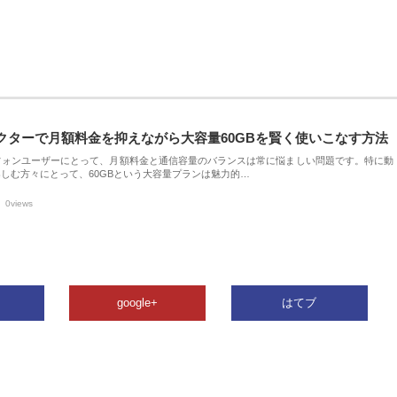
クターで月額料金を抑えながら大容量60GBを賢く使いこなす方法
フォンユーザーにとって、月額料金と通信容量のバランスは常に悩ましい問題です。特に動
しむ方々にとって、60GBという大容量プランは魅力的…
0views
google+
はてブ