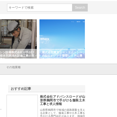
シン設備株式会社が手がけ
株式会社東京シー・エム・シー
株式会社アクアスペ
排水空調消火設備工事の実
のGISインフラ管理システム導
から陸上まで一貫施
強み
入メリット
由
その他業種
おすすめ記事
株式会社アドバンスロードが山
1
形県鶴岡市で手がける舗装土木
工事と求人情報
山形県鶴岡市で地域の道路基盤を支え
る企業として、舗装工事や土木工事を
手がける専門会社があります。地域住