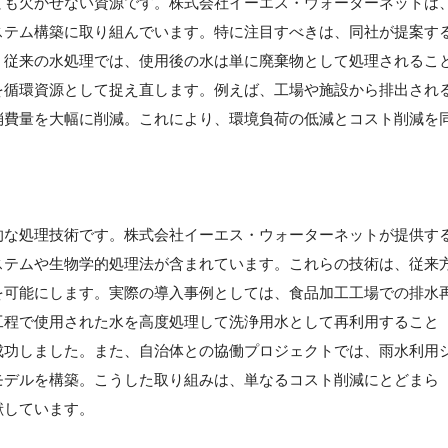
ても欠かせない資源です。株式会社イーエス・ウォーターネットは
ステム構築に取り組んでいます。特に注目すべきは、同社が提案す
。従来の水処理では、使用後の水は単に廃棄物として処理されるこ
を循環資源として捉え直します。例えば、工場や施設から排出され
消費量を大幅に削減。これにより、環境負荷の低減とコスト削減を
的な処理技術です。株式会社イーエス・ウォーターネットが提供す
ステムや生物学的処理法が含まれています。これらの技術は、従来
を可能にします。実際の導入事例としては、食品加工工場での排水
工程で使用された水を高度処理して洗浄用水として再利用すること
成功しました。また、自治体との協働プロジェクトでは、雨水利用
モデルを構築。こうした取り組みは、単なるコスト削減にとどまら
献しています。