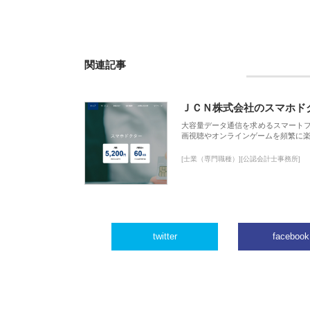
関連記事
ＪＣＮ株式会社のスマホド
大容量データ通信を求めるスマート
画視聴やオンラインゲームを頻繁に楽
[士業（専門職種）][公認会計士事務所]
twitter
facebook