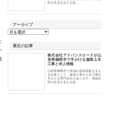
民の生活を支える道…
アーカイブ
た
最近の記事
い
株式会社アドバンスロードが山
循
形県鶴岡市で手がける舗装土木
工事と求人情報
山形県鶴岡市で地域の道路基盤を支え
る企業として、舗装工事や土木工事を
手がける専門会社があります。地域住
民の生活を支える道…