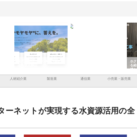
企業サ
株式会社ＣＳＡの事業内容と強
株式会社山形道路が手がける舗
ホク
情報内
みを徹底解説
装工事と土木技術の全容
る給
績と
人材紹介業
製造業
通信業
小売業・販売業
ターネットが実現する水資源活用の全