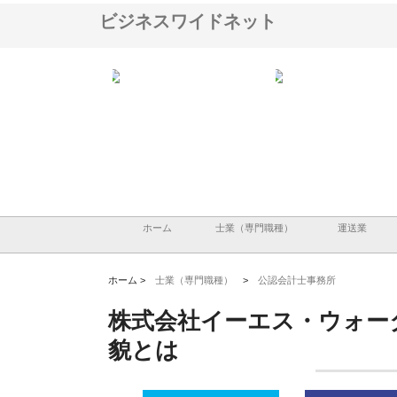
ビジネスワイドネット
会社が知多半島と三河
株式会社ナツハラが建設と鋲螺
株式会社メタルエースの
で叶える理想の外構空
で滋賀の暮らしを支える理由
イトが提供する充実した
容とは
ホーム
士業（専門職種）
運送業
ホーム >
士業（専門職種）
>
公認会計士事務所
株式会社イーエス・ウォー
貌とは