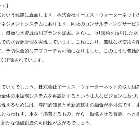
ント】
立という難題に直面します。株式会社イーエス・ウォーターネット
マネジメントシステムにあります。同社のコンサルティングサービ
、最適な水資源活用プランを提案。さらに、IoT技術を活用した水
ムでの水資源管理を実現しています。これにより、無駄な水使用を
ど、予防保全的なアプローチも可能になりました。このような包括
高く評価されています。
していくでしょう。株式会社イーエス・ウォーターネットの取り組
会全体の水循環システムを再設計するという壮大なビジョンに基づ
実現するためには、専門的知見と革新的技術の融合が不可欠です。
にとらわれず、水を「消費するもの」から「循環させる資源」へと
う新たな価値創造の可能性が広がるでしょう。