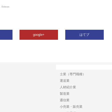
0views
google+
はてブ
カテゴリー
士業（専門職種）
運送業
人材紹介業
製造業
通信業
小売業・販売業