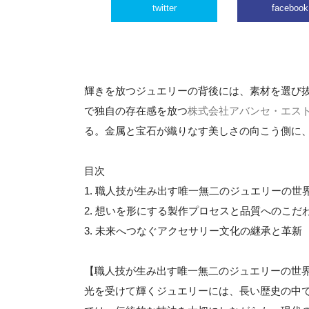
twitter
facebook
輝きを放つジュエリーの背後には、素材を選び
で独自の存在感を放つ
株式会社アバンセ・エス
る。金属と宝石が織りなす美しさの向こう側に
目次
1. 職人技が生み出す唯一無二のジュエリーの世
2. 想いを形にする製作プロセスと品質へのこだ
3. 未来へつなぐアクセサリー文化の継承と革新
【職人技が生み出す唯一無二のジュエリーの世
光を受けて輝くジュエリーには、長い歴史の中