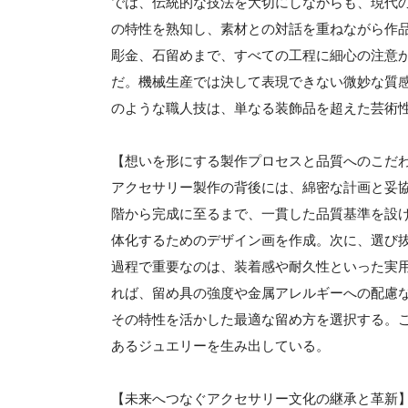
では、伝統的な技法を大切にしながらも、現代
の特性を熟知し、素材との対話を重ねながら作
彫金、石留めまで、すべての工程に細心の注意
だ。機械生産では決して表現できない微妙な質
のような職人技は、単なる装飾品を超えた芸術
【想いを形にする製作プロセスと品質へのこだ
アクセサリー製作の背後には、綿密な計画と妥
階から完成に至るまで、一貫した品質基準を設
体化するためのデザイン画を作成。次に、選び
過程で重要なのは、装着感や耐久性といった実
れば、留め具の強度や金属アレルギーへの配慮
その特性を活かした最適な留め方を選択する。
あるジュエリーを生み出している。
【未来へつなぐアクセサリー文化の継承と革新