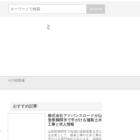
会社ＣＳＡの事業内容と強
株式会社山形道路が手がける舗
ホクシン設備株式会
徹底解説
装工事と土木技術の全容
る給排水空調消火設
績と強み
その他業種
おすすめ記事
株式会社アドバンスロードが山
1
形県鶴岡市で手がける舗装土木
工事と求人情報
山形県鶴岡市で地域の道路基盤を支え
る企業として、舗装工事や土木工事を
手がける専門会社があります。地域住