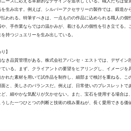
のニーズに応える革新的なデザインを追求している。職人たちは金
品を生み出す。例えば、シルバーアクセサリーの製作では、鍛造か
が払われる。特筆すべきは、一点ものの作品に込められる職人の個
感や、手作業ならではの温かみが、着ける人の個性を引き立てる。
性を持つジュエリーを生み出している。
わり】
協なき品質管理がある。株式会社アバンセ・エストでは、デザイン
けている。まず、クライアントの要望をヒアリングし、イメージを
抜かれた素材を用いて試作品を制作し、細部まで検討を重ねる。こ
用面と、美しさのバランスだ。例えば、日常使いのブレスレットで
など、細やかな気配りが欠かせない。また、宝石を使用する場合は
こうした一つひとつの判断と技術の積み重ねが、長く愛用できる価
】