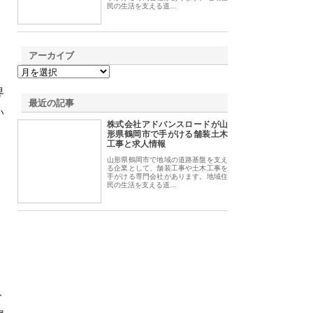
民の生活を支える道…
アーカイブ
界
最近の記事
い
株式会社アドバンスロードが山
形県鶴岡市で手がける舗装土木
工事と求人情報
山形県鶴岡市で地域の道路基盤を支え
る企業として、舗装工事や土木工事を
手がける専門会社があります。地域住
民の生活を支える道…
ト