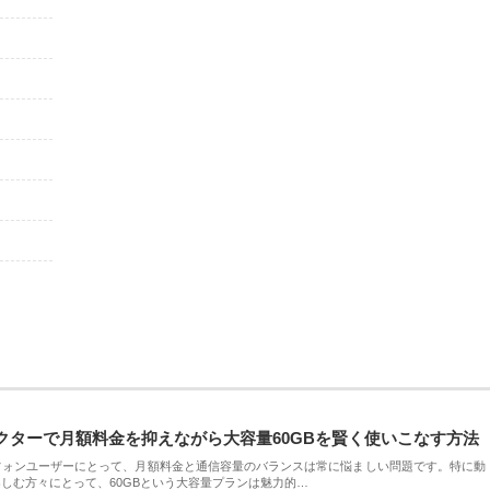
クターで月額料金を抑えながら大容量60GBを賢く使いこなす方法
フォンユーザーにとって、月額料金と通信容量のバランスは常に悩ましい問題です。特に動
しむ方々にとって、60GBという大容量プランは魅力的…