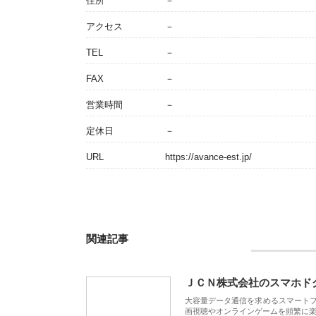
住所
－
アクセス
－
TEL
－
FAX
－
営業時間
－
定休日
－
URL
https://avance-est.jp/
関連記事
ＪＣＮ株式会社のスマホド
大容量データ通信を求めるスマート
画視聴やオンラインゲームを頻繁に楽