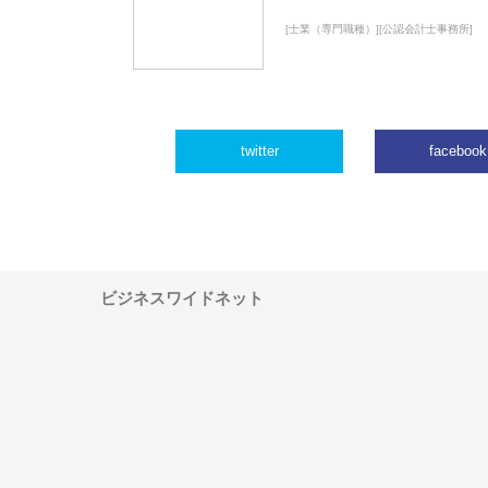
[士業（専門職種）][公認会計士事務所]
twitter
facebook
ビジネスワイドネット