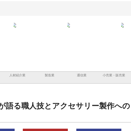
と三河
株式会社ナツハラが建設と鋲螺
株式会社メタルエースの企業サ
株式
外構空
で滋賀の暮らしを支える理由
イトが提供する充実した情報内
みを
容とは
人材紹介業
製造業
通信業
小売業・販売業
が語る職人技とアクセサリー製作への