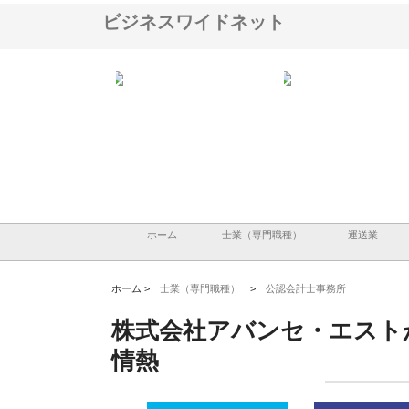
ビジネスワイドネット
ＯＮＯｃｏｍｐａｎｙ
株式会社アセットイノベーショ
庭楽株式会社が知多半島
ら広域配送を実現でき
ンのワンルーム投資で始める資
と名古屋で叶える理想の
産形成と老後準備
間
ホーム
士業（専門職種）
運送業
ホーム >
士業（専門職種）
>
公認会計士事務所
株式会社アバンセ・エスト
情熱