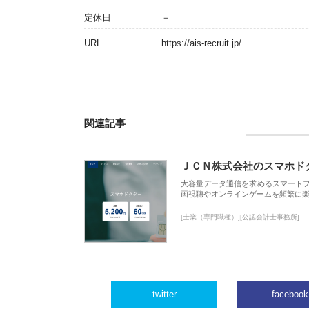
定休日
－
URL
https://ais-recruit.jp/
関連記事
ＪＣＮ株式会社のスマホド
大容量データ通信を求めるスマート
画視聴やオンラインゲームを頻繁に楽
[士業（専門職種）][公認会計士事務所]
twitter
facebook