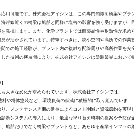
も応用可能です。株式会社アイシンは、この専門知識を橋梁やプラ
、海岸線近くの橋梁は船舶と同様に塩害の影響を強く受けますが、
能を発揮します。また、化学プラントでは耐薬品性や耐熱性が求め
知見が活かされています。特筆すべきは、狭小空間や高所での作業
空間での施工経験が、プラント内の複雑な配管周りや高所作業を安
うした技術の横展開により、株式会社アイシンは塗装業界において
望】
にも大きな変化が求められています。株式会社アイシンでは、
塗料や粉体塗装など、環境負荷の低減に積極的に取り組んでいま
おり、メンテナンス周期の延長によるコスト削減と資源節約を実現
膜診断システムの導入により、最適な塗り替え時期の提案や予防保
は、船舶だけでなく橋梁やプラントなど、あらゆる産業インフラの