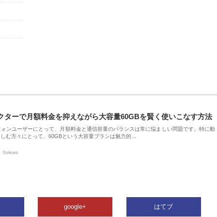
クターで月額料金を抑えながら大容量60GBを賢く使いこなす方法
フォンユーザーにとって、月額料金と通信容量のバランスは常に悩ましい問題です。特に動
しむ方々にとって、60GBという大容量プランは魅力的…
0views
google+
はてブ