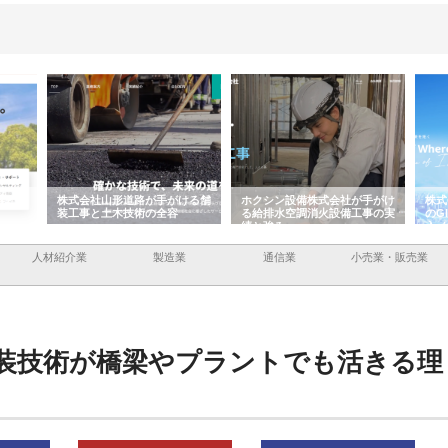
容と強
株式会社山形道路が手がける舗
ホクシン設備株式会社が手がけ
株式
装工事と土木技術の全容
る給排水空調消火設備工事の実
のG
績と強み
入メ
人材紹介業
製造業
通信業
小売業・販売業
装技術が橋梁やプラントでも活きる理