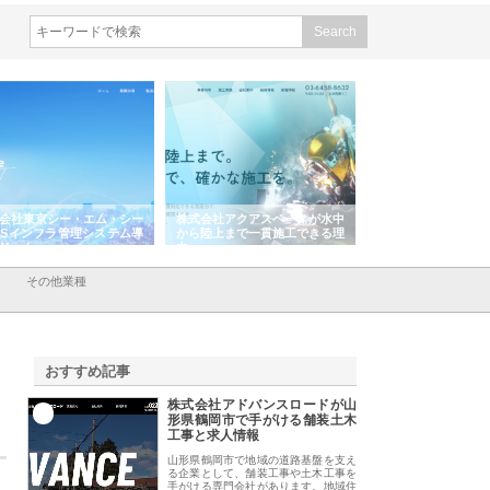
会社東京シー・エム・シー
株式会社アクアスペースが水中
株式会社地盤調査事
ISインフラ管理システム導
から陸上まで一貫施工できる理
れ続ける理由と建設
リット
由
強み
その他業種
おすすめ記事
株式会社アドバンスロードが山
1
形県鶴岡市で手がける舗装土木
工事と求人情報
山形県鶴岡市で地域の道路基盤を支え
る企業として、舗装工事や土木工事を
手がける専門会社があります。地域住