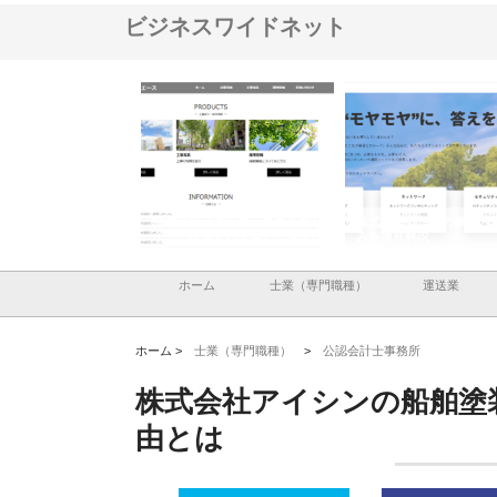
ビジネスワイドネット
ナツハラが建設と鋲螺
株式会社メタルエースの企業サ
株式会社ＣＳＡの事業内
暮らしを支える理由
イトが提供する充実した情報内
みを徹底解説
容とは
ホーム
士業（専門職種）
運送業
ホーム >
士業（専門職種）
>
公認会計士事務所
株式会社アイシンの船舶塗
由とは