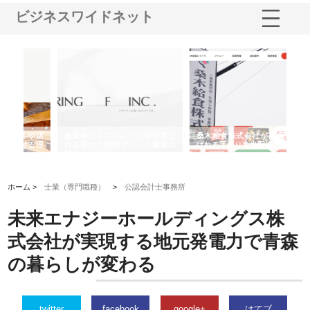
ビジネスワイドネット
や店
株式会社スプリングエフが選ば
桑木給食株式会社が福山市で選
株
る理
れる理由とOEMアパレル製造の
ばれる手作り弁当配達の理由
れ
強み
ホーム >
士業（専門職種）
>
公認会計士事務所
未来エナジーホールディングス株
式会社が実現する地元発電力で青森
の暮らしが変わる
twitter
facebook
google+
はてブ