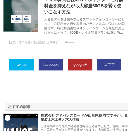
料金を抑えながら大容量60GBを賢く使
いこなす方法
大容量データ通信を求めるスマートフォンユーザーにと
って、月額料金と通信容量のバランスは常に悩ましい問
題です。特に動画視聴やオンラインゲームを頻繁に楽し
む方々にとって、60GBという大容量プランは魅力的…
[士業（専門職種）][公認会計士事務所]
0views
twitter
facebook
google+
はてブ
おすすめ記事
株式会社アドバンスロードが山形県鶴岡市で手がける
1
舗装土木工事と求人情報
山形県鶴岡市で地域の道路基盤を支える企業として、舗装工事や
土木工事を手がける専門会社があります。地域住民の生活を支え