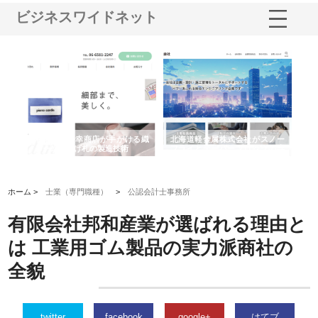
ビジネスワイドネット
多摩
有限会社松幸商店が手がける織
北海道軽金属株式会社がスノー
株
工事
ネームと下げ札の製造技術
フライとテーパーブロックの専
る
用ページを新設
ス
ホーム >
士業（専門職種）
>
公認会計士事務所
有限会社邦和産業が選ばれる理由と
は 工業用ゴム製品の実力派商社の
全貌
twitter
facebook
google+
はてブ