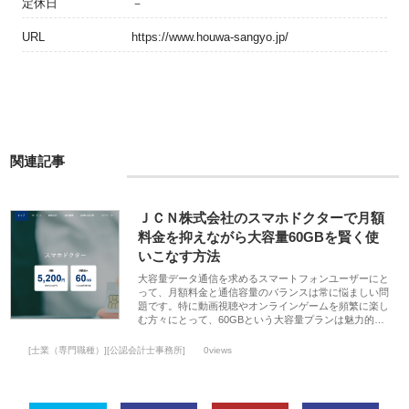
定休日
－
URL
https://www.houwa-sangyo.jp/
関連記事
ＪＣＮ株式会社のスマホドクターで月額
料金を抑えながら大容量60GBを賢く使
いこなす方法
大容量データ通信を求めるスマートフォンユーザーにと
って、月額料金と通信容量のバランスは常に悩ましい問
題です。特に動画視聴やオンラインゲームを頻繁に楽し
む方々にとって、60GBという大容量プランは魅力的…
[士業（専門職種）][公認会計士事務所]
0views