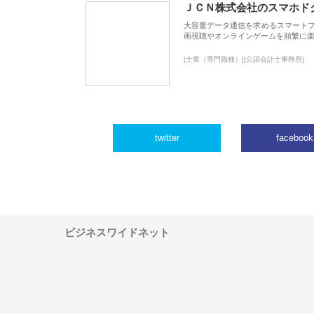
ＪＣＮ株式会社のスマホド
大容量データ通信を求めるスマート
画視聴やオンラインゲームを頻繁に楽
[士業（専門職種）][公認会計士事務所]
twitter
facebook
ビジネスワイドネット