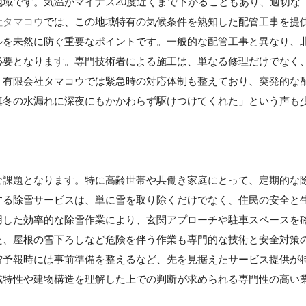
域です。気温がマイナス20度近くまで下がることもあり、適切な
社タマコウ
では、この地域特有の気候条件を熟知した配管工事を提
ルを未然に防ぐ重要なポイントです。一般的な配管工事と異なり、
必要となります。専門技術者による施工は、単なる修理だけでなく
、有限会社タマコウでは緊急時の対応体制も整えており、突発的な
真冬の水漏れに深夜にもかかわらず駆けつけてくれた」という声も
な課題となります。特に高齢世帯や共働き家庭にとって、定期的な
する除雪サービスは、単に雪を取り除くだけでなく、住民の安全と
用した効率的な除雪作業により、玄関アプローチや駐車スペースを
た、屋根の雪下ろしなど危険を伴う作業も専門的な技術と安全対策
雪予報時には事前準備を整えるなど、先を見据えたサービス提供が
域特性や建物構造を理解した上での判断が求められる専門性の高い