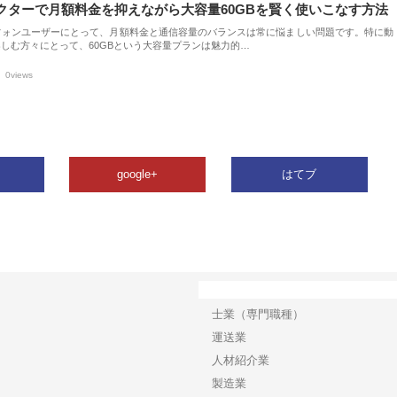
クターで月額料金を抑えながら大容量60GBを賢く使いこなす方法
フォンユーザーにとって、月額料金と通信容量のバランスは常に悩ましい問題です。特に動
しむ方々にとって、60GBという大容量プランは魅力的…
0views
google+
はてブ
カテゴリー
士業（専門職種）
運送業
人材紹介業
製造業