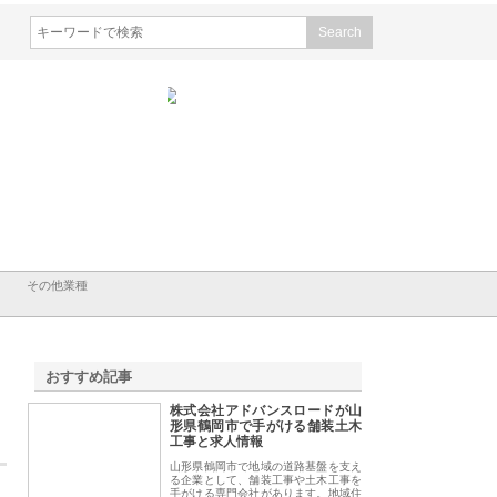
会社ＣＳＡの事業内容と強
株式会社山形道路が手がける舗
ホクシン設備株式会
徹底解説
装工事と土木技術の全容
る給排水空調消火設
績と強み
その他業種
おすすめ記事
株式会社アドバンスロードが山
1
形県鶴岡市で手がける舗装土木
工事と求人情報
山形県鶴岡市で地域の道路基盤を支え
る企業として、舗装工事や土木工事を
手がける専門会社があります。地域住