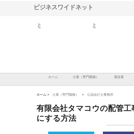
ビジネスワイドネット
ＯＮＯｃｏｍｐａｎｙ
株式会社アセットイノベーショ
庭楽株式会社が知多半島
ら広域配送を実現でき
ンのワンルーム投資で始める資
と名古屋で叶える理想の
産形成と老後準備
間
ホーム
士業（専門職種）
運送業
ホーム >
士業（専門職種）
>
公認会計士事務所
有限会社タマコウの配管工
にする方法