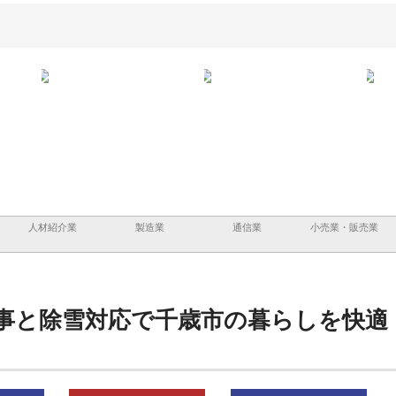
と三河
株式会社ナツハラが建設と鋲螺
株式会社メタルエースの企業サ
株式
外構空
で滋賀の暮らしを支える理由
イトが提供する充実した情報内
みを
容とは
人材紹介業
製造業
通信業
小売業・販売業
事と除雪対応で千歳市の暮らしを快適