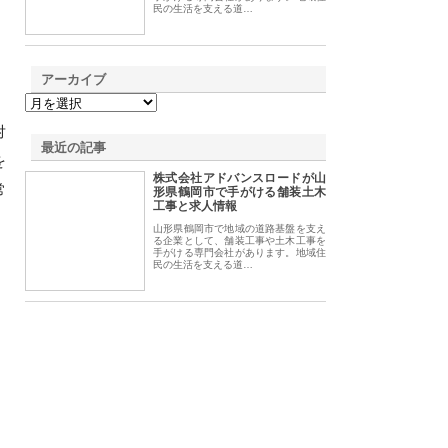
民の生活を支える道…
アーカイブ
対
最近の記事
を
株式会社アドバンスロードが山
常
形県鶴岡市で手がける舗装土木
工事と求人情報
山形県鶴岡市で地域の道路基盤を支え
る企業として、舗装工事や土木工事を
手がける専門会社があります。地域住
民の生活を支える道…