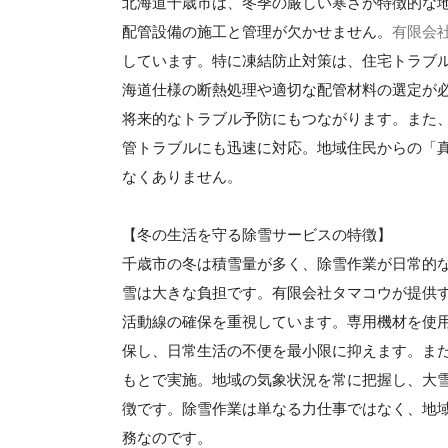
北海道千歳市は、冬季の厳しい寒さが特徴的な地
配管設備の施工と管理が欠かせません。
有限会
しています。特に凍結防止対策は、住宅トラブ
海道仕様の断熱処理や適切な配管材料の選定が
将来的なトラブル予防にもつながります。また
管トラブルにも迅速に対応。地域住民からの「
なくありません。
【冬の生活を守る除雪サービスの特徴】
千歳市の冬は積雪量が多く、除雪作業が日常的
雪は大きな負担です。有限会社タマコウが提供
活動線の確保を重視しています。専用機材を使
保し、日常生活の不便を最小限に抑えます。ま
もとで実施。地域の気象状況を常に把握し、大
徴です。除雪作業は単なる力仕事ではなく、地
務なのです。