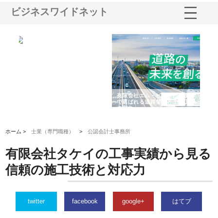
ビジネスワイドネット
選ば
株式会社名神精工の最新ニュー
有限会社エム・ビルドが南多摩
有
ルの
スリリース一覧と注目トピック
で選ばれる道路舗装と土木工事
ネ
の実力
ホーム >
士業（専門職種）
>
公認会計士事務所
有限会社タケイの工事実績から見る
信頼の施工技術と対応力
twitter
facebook
google+
はてブ