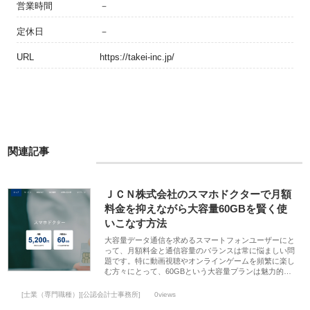
営業時間
－
定休日
－
URL
https://takei-inc.jp/
関連記事
ＪＣＮ株式会社のスマホドクターで月額
料金を抑えながら大容量60GBを賢く使
いこなす方法
大容量データ通信を求めるスマートフォンユーザーにと
って、月額料金と通信容量のバランスは常に悩ましい問
題です。特に動画視聴やオンラインゲームを頻繁に楽し
む方々にとって、60GBという大容量プランは魅力的…
[士業（専門職種）][公認会計士事務所]
0views