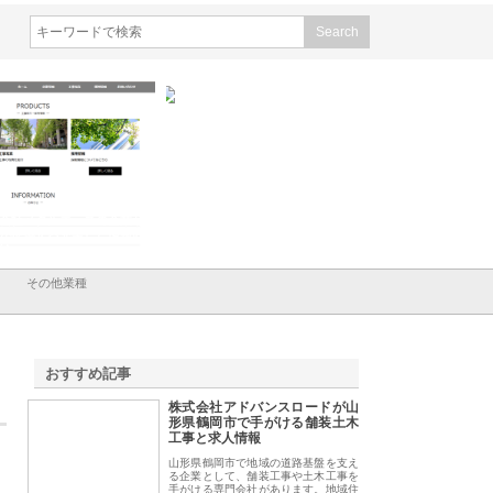
会社メタルエースの企業サ
株式会社ＣＳＡの事業内容と強
株式会社山形道路が
が提供する充実した情報内
みを徹底解説
装工事と土木技術の
は
その他業種
おすすめ記事
株式会社アドバンスロードが山
1
形県鶴岡市で手がける舗装土木
工事と求人情報
山形県鶴岡市で地域の道路基盤を支え
る企業として、舗装工事や土木工事を
手がける専門会社があります。地域住