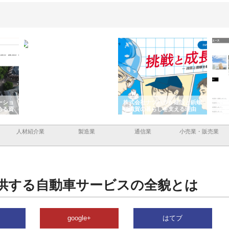
ーショ
庭楽株式会社が知多半島と三河
株式会社ナツハラが建設と鋲螺
株式
める資
と名古屋で叶える理想の外構空
で滋賀の暮らしを支える理由
イト
間
容と
人材紹介業
製造業
通信業
小売業・販売業
供する自動車サービスの全貌とは
google+
はてブ