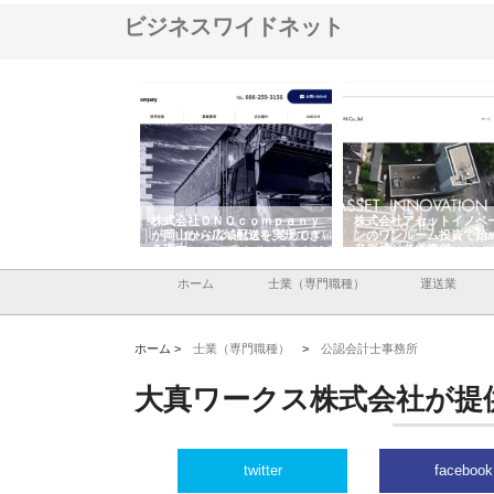
ビジネスワイドネット
翔栄が草津市で担う建
株式会社ＯＮＯｃｏｍｐａｎｙ
株式会社アセットイノベ
事の現場力と信頼性
が岡山から広域配送を実現でき
ンのワンルーム投資で始
る理由
産形成と老後準備
ホーム
士業（専門職種）
運送業
ホーム >
士業（専門職種）
>
公認会計士事務所
大真ワークス株式会社が提
twitter
facebook