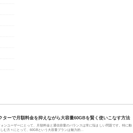
クターで月額料金を抑えながら大容量60GBを賢く使いこなす方法
フォンユーザーにとって、月額料金と通信容量のバランスは常に悩ましい問題です。特に動
しむ方々にとって、60GBという大容量プランは魅力的…