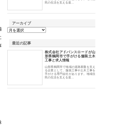
民の生活を支える道…
アーカイブ
備
に
最近の記事
厚
株式会社アドバンスロードが山
形県鶴岡市で手がける舗装土木
工事と求人情報
山形県鶴岡市で地域の道路基盤を支え
る企業として、舗装工事や土木工事を
手がける専門会社があります。地域住
民の生活を支える道…
株