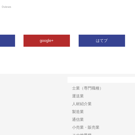
0views
google+
はてブ
カテゴリー
士業（専門職種）
運送業
人材紹介業
製造業
通信業
小売業・販売業