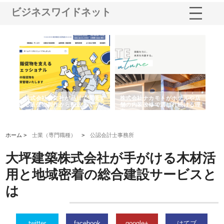
ビジネスワイドネット
ノー
株式会社耕文社が品川で実現す
株式会社ナカモトがホテルや店
株
の専
る販促物製作から配送までワン
舗の内装改修で選ばれ続ける理
れ
ストップ対応
由
強
ホーム >
士業（専門職種）
>
公認会計士事務所
大坪建築株式会社が手がける木材活
用と地域密着の総合建設サービスと
は
twitter
facebook
google+
はてブ