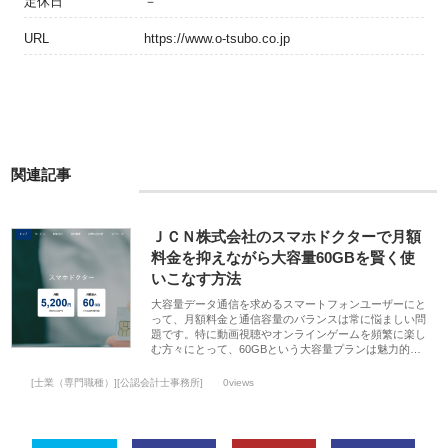
定休日
－
URL
https://www.o-tsubo.co.jp
関連記事
ＪＣＮ株式会社のスマホドクターで月額
料金を抑えながら大容量60GBを賢く使
いこなす方法
大容量データ通信を求めるスマートフォンユーザーにと
って、月額料金と通信容量のバランスは常に悩ましい問
題です。特に動画視聴やオンラインゲームを頻繁に楽し
む方々にとって、60GBという大容量プランは魅力的…
[士業（専門職種）][公認会計士事務所]
0views