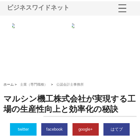
ビジネスワイドネット
業サ
株式会社ＣＳＡの事業内容と強
株式会社山形道路が手がける舗
ホ
報内
みを徹底解説
装工事と土木技術の全容
る
績
ホーム >
士業（専門職種）
>
公認会計士事務所
マルシン機工株式会社が実現する工
場の生産性向上と効率化の秘訣
twitter
facebook
google+
はてブ