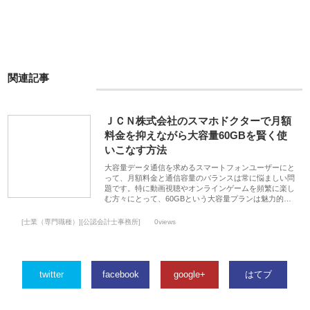
関連記事
ＪＣＮ株式会社のスマホドクターで月額
料金を抑えながら大容量60GBを賢く使
いこなす方法
大容量データ通信を求めるスマートフォンユーザーにと
って、月額料金と通信容量のバランスは常に悩ましい問
題です。特に動画視聴やオンラインゲームを頻繁に楽し
む方々にとって、60GBという大容量プランは魅力的…
[士業（専門職種）][公認会計士事務所]
0views
twitter
facebook
google+
はてブ