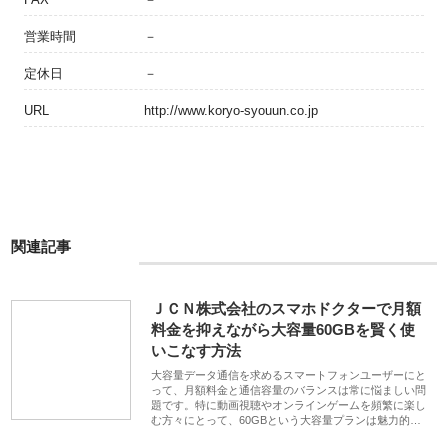
営業時間
－
定休日
－
URL
http://www.koryo-syouun.co.jp
関連記事
ＪＣＮ株式会社のスマホドクターで月額
料金を抑えながら大容量60GBを賢く使
いこなす方法
大容量データ通信を求めるスマートフォンユーザーにと
って、月額料金と通信容量のバランスは常に悩ましい問
題です。特に動画視聴やオンラインゲームを頻繁に楽し
む方々にとって、60GBという大容量プランは魅力的…