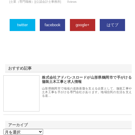
[士業（専門職種）][公認会計士事務所]
0views
twitter
facebook
google+
はてブ
おすすめ記事
株式会社アドバンスロードが山形県鶴岡市で手がける
1
舗装土木工事と求人情報
山形県鶴岡市で地域の道路基盤を支える企業として、舗装工事や
土木工事を手がける専門会社があります。地域住民の生活を支え
る道…
アーカイブ