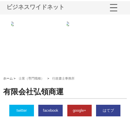
ビジネスワイドネット
る舗
ホクシン設備株式会社が手がけ
株式会社東京シー・エム・シー
株
る給排水空調消火設備工事の実
のGISインフラ管理システム導
か
績と強み
入メリット
由
ホーム >
士業（専門職種）
>
行政書士事務所
有限会社弘領商運
twitter
facebook
google+
はてブ