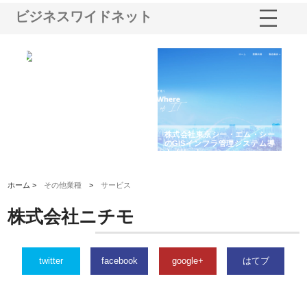
ビジネスワイドネット
る舗
ホクシン設備株式会社が手がけ
株式会社東京シー・エム・シー
株
る給排水空調消火設備工事の実
のGISインフラ管理システム導
か
績と強み
入メリット
由
ホーム >
その他業種
>
サービス
株式会社ニチモ
twitter
facebook
google+
はてブ