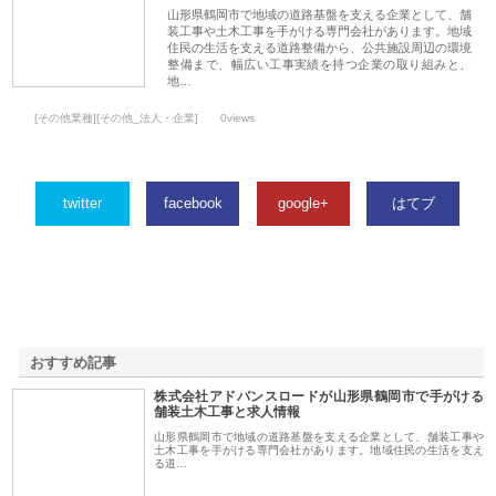
山形県鶴岡市で地域の道路基盤を支える企業として、舗
装工事や土木工事を手がける専門会社があります。地域
住民の生活を支える道路整備から、公共施設周辺の環境
整備まで、幅広い工事実績を持つ企業の取り組みと、
地…
[その他業種][その他_法人・企業]
0views
twitter
facebook
google+
はてブ
おすすめ記事
株式会社アドバンスロードが山形県鶴岡市で手がける
1
舗装土木工事と求人情報
山形県鶴岡市で地域の道路基盤を支える企業として、舗装工事や
土木工事を手がける専門会社があります。地域住民の生活を支え
る道…