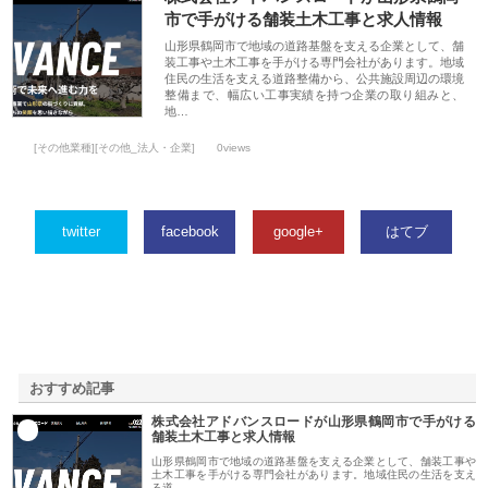
市で手がける舗装土木工事と求人情報
山形県鶴岡市で地域の道路基盤を支える企業として、舗
装工事や土木工事を手がける専門会社があります。地域
住民の生活を支える道路整備から、公共施設周辺の環境
整備まで、幅広い工事実績を持つ企業の取り組みと、
地…
[その他業種][その他_法人・企業]
0views
twitter
facebook
google+
はてブ
おすすめ記事
株式会社アドバンスロードが山形県鶴岡市で手がける
1
舗装土木工事と求人情報
山形県鶴岡市で地域の道路基盤を支える企業として、舗装工事や
土木工事を手がける専門会社があります。地域住民の生活を支え
る道…