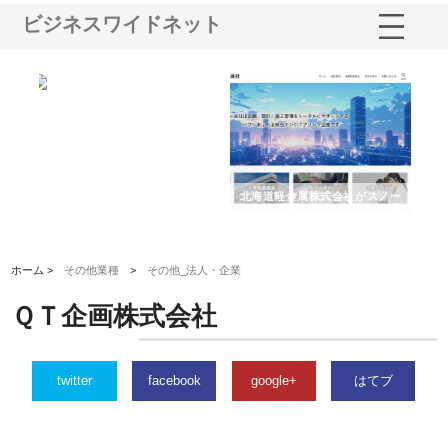
ビジネスワイドネット
多摩
有限会社松幸商店が手がける織
北海道軽金属株式会社がスノー
株
工事
ネームと下げ札の製造技術
フライとテーパーブロックの専
る
用ページを新設
ス
ホーム >
その他業種
>
その他_法人・企業
ＱＴ企画株式会社
twitter
facebook
google+
はてブ