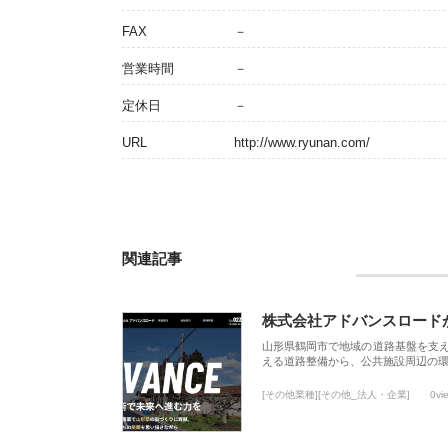
FAX
－
営業時間
－
定休日
－
URL
http://www.ryunan.com/
関連記事
株式会社アドバンスロード
山形県鶴岡市で地域の道路基盤を支
える道路整備から、公共施設周辺の
[その他業種][その他_法人・企業]
0vi