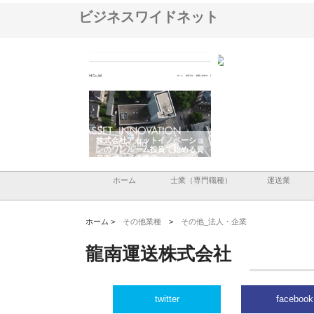
ビジネスワイドネット
ＯＮＯｃｏｍｐａｎｙ
株式会社アセットイノベーショ
庭楽株式会社が知多半島
ら広域配送を実現でき
ンのワンルーム投資で始める資
と名古屋で叶える理想の
産形成と老後準備
間
ホーム
士業（専門職種）
運送業
ホーム >
その他業種
>
その他_法人・企業
龍南運送株式会社
twitter
facebook