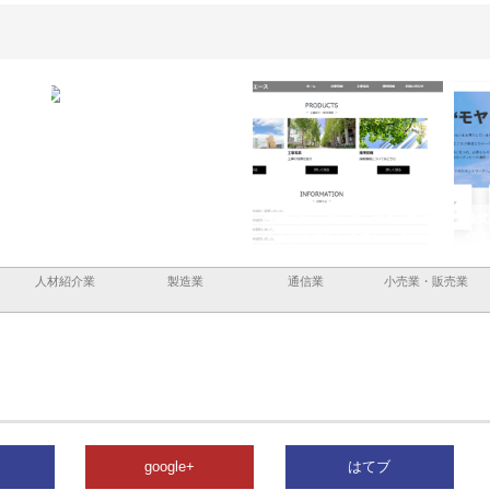
と三河
株式会社ナツハラが建設と鋲螺
株式会社メタルエースの企業サ
株式
外構空
で滋賀の暮らしを支える理由
イトが提供する充実した情報内
みを
容とは
人材紹介業
製造業
通信業
小売業・販売業
google+
はてブ