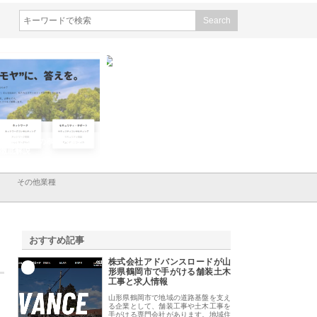
会社ＣＳＡの事業内容と強
株式会社山形道路が手がける舗
ホクシン設備株式会
徹底解説
装工事と土木技術の全容
る給排水空調消火設
績と強み
その他業種
おすすめ記事
株式会社アドバンスロードが山
1
形県鶴岡市で手がける舗装土木
工事と求人情報
山形県鶴岡市で地域の道路基盤を支え
る企業として、舗装工事や土木工事を
手がける専門会社があります。地域住