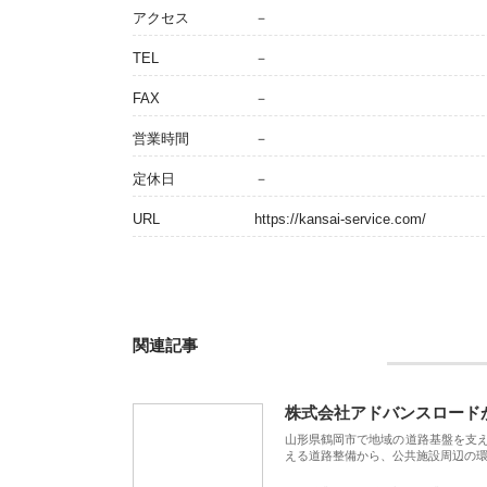
アクセス
－
TEL
－
FAX
－
営業時間
－
定休日
－
URL
https://kansai-service.com/
関連記事
株式会社アドバンスロード
山形県鶴岡市で地域の道路基盤を支
える道路整備から、公共施設周辺の