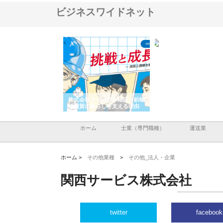
ビジネスワイドネット
会社が知多半島と三河
株式会社ナツハラが建設と鋲螺
株式会社メタルエースの
で叶える理想の外構空
で滋賀の暮らしを支える理由
イトが提供する充実した
容とは
ホーム
士業（専門職種）
運送業
ホーム >
その他業種
>
その他_法人・企業
関西サービス株式会社
twitter
facebook