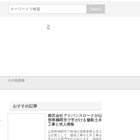
シン設備株式会社が手がけ
株式会社東京シー・エム・シー
株式会社アクアスペ
排水空調消火設備工事の実
のGISインフラ管理システム導
から陸上まで一貫施
強み
入メリット
由
その他業種
おすすめ記事
株式会社アドバンスロードが山
1
形県鶴岡市で手がける舗装土木
工事と求人情報
山形県鶴岡市で地域の道路基盤を支え
る企業として、舗装工事や土木工事を
手がける専門会社があります。地域住