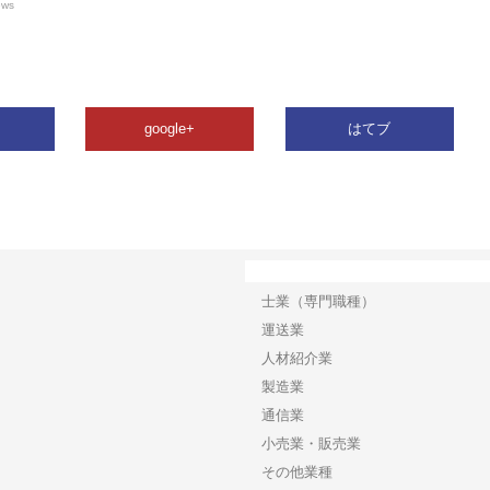
ews
google+
はてブ
カテゴリー
士業（専門職種）
運送業
人材紹介業
製造業
通信業
小売業・販売業
その他業種