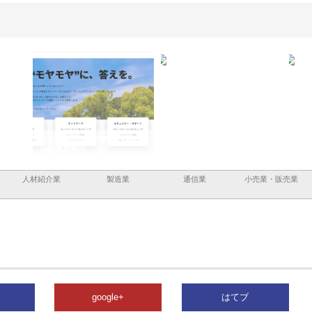
企業サ
株式会社ＣＳＡの事業内容と強
株式会社山形道路が手がける舗
ホク
情報内
みを徹底解説
装工事と土木技術の全容
る給
績と
人材紹介業
製造業
通信業
小売業・販売業
google+
はてブ