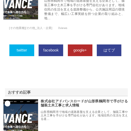
山形県鶴岡市で地域の道路基盤を支える企業として、舗
装工事や土木工事を手がける専門会社があります。地域
住民の生活を支える道路整備から、公共施設周辺の環境
整備まで、幅広い工事実績を持つ企業の取り組みと、
地…
[その他業種][その他_法人・企業]
0views
twitter
facebook
google+
はてブ
おすすめ記事
株式会社アドバンスロードが山形県鶴岡市で手がける
1
舗装土木工事と求人情報
山形県鶴岡市で地域の道路基盤を支える企業として、舗装工事や
土木工事を手がける専門会社があります。地域住民の生活を支え
る道…