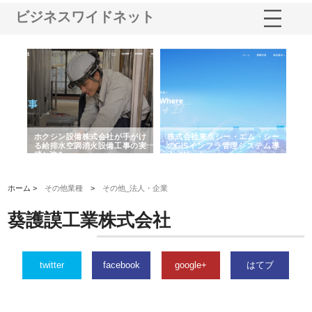
ビジネスワイドネット
る舗
ホクシン設備株式会社が手がけ
株式会社東京シー・エム・シー
株
る給排水空調消火設備工事の実
のGISインフラ管理システム導
か
績と強み
入メリット
由
ホーム >
その他業種
>
その他_法人・企業
葵護謨工業株式会社
twitter
facebook
google+
はてブ