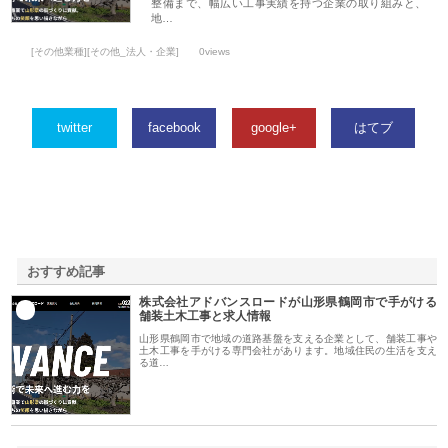
整備まで、幅広い工事実績を持つ企業の取り組みと、
地…
[その他業種][その他_法人・企業]
0views
twitter
facebook
google+
はてブ
おすすめ記事
株式会社アドバンスロードが山形県鶴岡市で手がける
1
舗装土木工事と求人情報
山形県鶴岡市で地域の道路基盤を支える企業として、舗装工事や
土木工事を手がける専門会社があります。地域住民の生活を支え
る道…