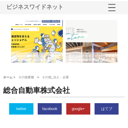
ビジネスワイドネット
ノー
株式会社耕文社が品川で実現す
株式会社ナカモトがホテルや店
株
の専
る販促物製作から配送までワン
舗の内装改修で選ばれ続ける理
れ
ストップ対応
由
強
ホーム >
その他業種
>
その他_法人・企業
総合自動車株式会社
twitter
facebook
google+
はてブ