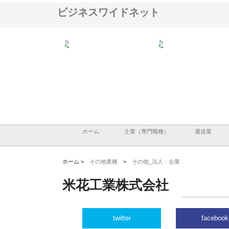
ビジネスワイドネット
ハクシンが大阪で選ば
株式会社翔栄が草津市で担う建
株式会社ＯＮＯｃｏｍｐ
工事の実績と強み
築基礎工事の現場力と信頼性
が岡山から広域配送を実
る理由
ホーム
士業（専門職種）
運送業
ホーム >
その他業種
>
その他_法人・企業
米花工業株式会社
twitter
facebook