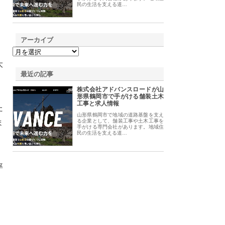
民の生活を支える道…
アーカイブ
大
最近の記事
株式会社アドバンスロードが山
形県鶴岡市で手がける舗装土木
工事と求人情報
た
山形県鶴岡市で地域の道路基盤を支え
ま
る企業として、舗装工事や土木工事を
手がける専門会社があります。地域住
民の生活を支える道…
率