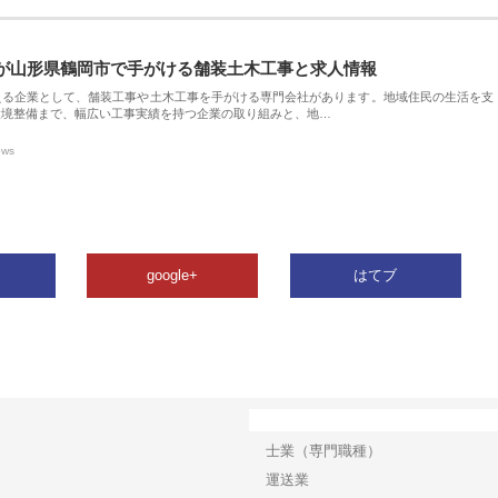
が山形県鶴岡市で手がける舗装土木工事と求人情報
える企業として、舗装工事や土木工事を手がける専門会社があります。地域住民の生活を支
環境整備まで、幅広い工事実績を持つ企業の取り組みと、地…
ews
google+
はてブ
カテゴリー
士業（専門職種）
運送業