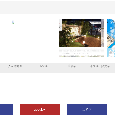
ａｎｙ
株式会社アセットイノベーショ
庭楽株式会社が知多半島と三河
株式
現でき
ンのワンルーム投資で始める資
と名古屋で叶える理想の外構空
で滋
産形成と老後準備
間
人材紹介業
製造業
通信業
小売業・販売業
google+
はてブ