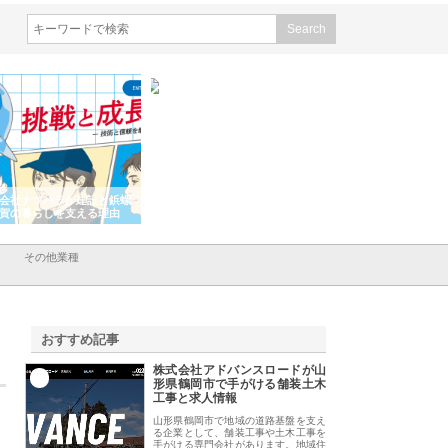
会社ナツハラが建設と鋲螺
株式会社メタルエースの企業サ
株式会社ＣＳＡの事
賀の暮らしを支える理由
イトが提供する充実した情報内
みを徹底解説
容とは
その他業種
おすすめ記事
株式会社アドバンスロードが山
1
形県鶴岡市で手がける舗装土木
工事と求人情報
山形県鶴岡市で地域の道路基盤を支え
る企業として、舗装工事や土木工事を
手がける専門会社があります。地域住