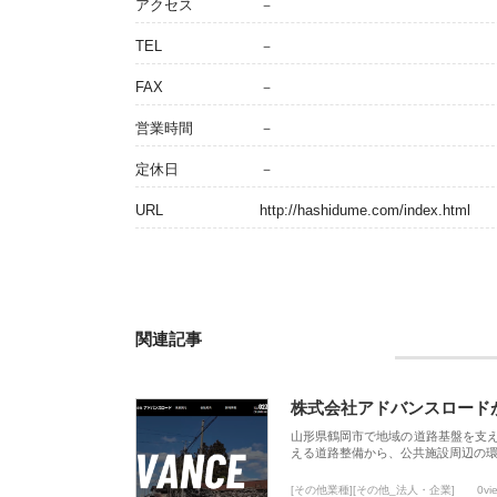
アクセス
－
TEL
－
FAX
－
営業時間
－
定休日
－
URL
http://hashidume.com/index.html
関連記事
株式会社アドバンスロード
山形県鶴岡市で地域の道路基盤を支
える道路整備から、公共施設周辺の
[その他業種][その他_法人・企業]
0vi