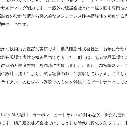
ンサルティング能力です。一般的な建設会社とは一線を画す専門性
械装置の設計段階から将来的なメンテナンス性や拡張性を考慮する
理由の一つです。
確かな技術力と豊富な実績です。橋爪建設株式会社は、長年にわた
の製造現場で実績を積み重ねてきました。例えば、ある食品工場で
足の解消と生産性向上を同時に実現しました。また、精密機器メー
礎の設計・施工により、製品精度の向上に貢献しています。こうし
クライアントのビジネス課題そのものを解決するパートナーとして
IoTやAIの活用、カーボンニュートラルへの対応など、新たな技術
題です。橋爪建設株式会社では、こうした時代の変化を先取りし、