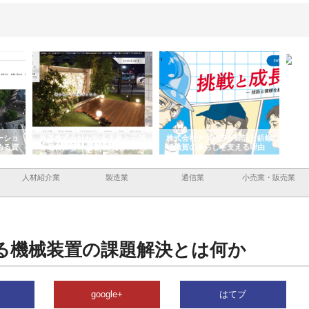
ーショ
庭楽株式会社が知多半島と三河
株式会社ナツハラが建設と鋲螺
株式
める資
と名古屋で叶える理想の外構空
で滋賀の暮らしを支える理由
イト
間
容と
人材紹介業
製造業
通信業
小売業・販売業
る機械装置の課題解決とは何か
google+
はてブ