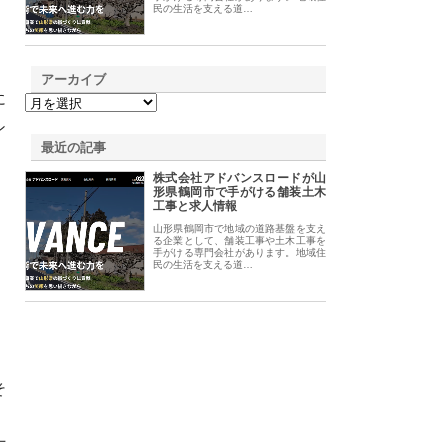
民の生活を支える道…
アーカイブ
に
ン
最近の記事
株式会社アドバンスロードが山
形県鶴岡市で手がける舗装土木
工事と求人情報
山形県鶴岡市で地域の道路基盤を支え
る企業として、舗装工事や土木工事を
手がける専門会社があります。地域住
民の生活を支える道…
そ
、
丁