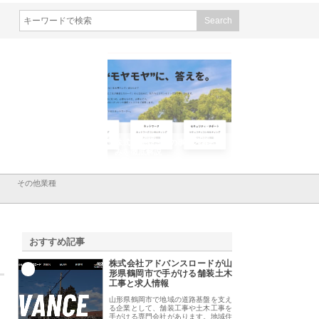
会社メタルエースの企業サ
株式会社ＣＳＡの事業内容と強
株式会社山形道路が
が提供する充実した情報内
みを徹底解説
装工事と土木技術の
は
その他業種
おすすめ記事
株式会社アドバンスロードが山
1
形県鶴岡市で手がける舗装土木
工事と求人情報
山形県鶴岡市で地域の道路基盤を支え
る企業として、舗装工事や土木工事を
手がける専門会社があります。地域住