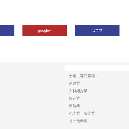
google+
はてブ
カテゴリー
士業（専門職種）
運送業
人材紹介業
製造業
通信業
小売業・販売業
その他業種