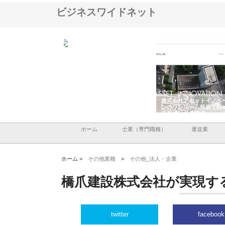
ビジネスワイドネット
翔栄が草津市で担う建
株式会社ＯＮＯｃｏｍｐａｎｙ
株式会社アセットイノベ
事の現場力と信頼性
が岡山から広域配送を実現でき
ンのワンルーム投資で始
る理由
産形成と老後準備
ホーム
士業（専門職種）
運送業
ホーム >
その他業種
>
その他_法人・企業
橋爪建設株式会社が実現す
twitter
facebook