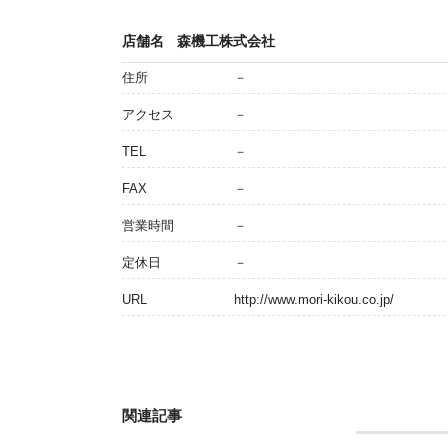
店舗名
森機工株式会社
住所
－
アクセス
－
TEL
－
FAX
－
営業時間
－
定休日
－
URL
http://www.mori-kikou.co.jp/
関連記事