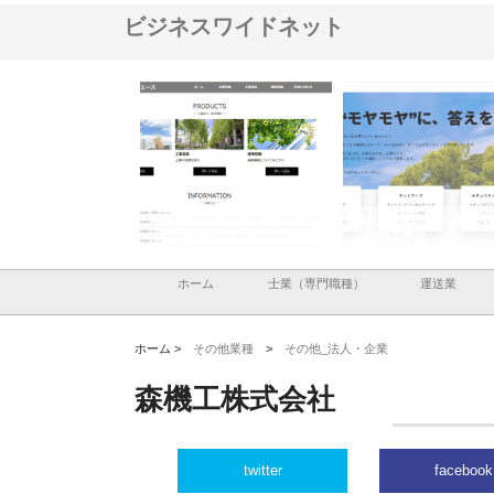
ビジネスワイドネット
ナツハラが建設と鋲螺
株式会社メタルエースの企業サ
株式会社ＣＳＡの事業内
暮らしを支える理由
イトが提供する充実した情報内
みを徹底解説
容とは
ホーム
士業（専門職種）
運送業
ホーム >
その他業種
>
その他_法人・企業
森機工株式会社
twitter
facebook