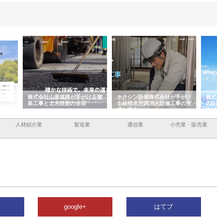
容と強
株式会社山形道路が手がける舗
ホクシン設備株式会社が手がけ
株式
装工事と土木技術の全容
る給排水空調消火設備工事の実
のG
績と強み
入メ
人材紹介業
製造業
通信業
小売業・販売業
google+
はてブ