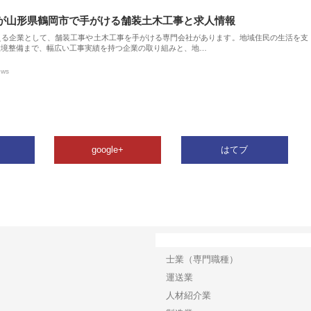
が山形県鶴岡市で手がける舗装土木工事と求人情報
える企業として、舗装工事や土木工事を手がける専門会社があります。地域住民の生活を支
環境整備まで、幅広い工事実績を持つ企業の取り組みと、地…
ews
google+
はてブ
カテゴリー
士業（専門職種）
運送業
人材紹介業