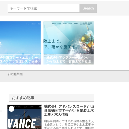
会社東京シー・エム・シー
株式会社アクアスペースが水中
株式会社地盤調査事
ISインフラ管理システム導
から陸上まで一貫施工できる理
れ続ける理由と建設
リット
由
強み
その他業種
おすすめ記事
株式会社アドバンスロードが山
1
形県鶴岡市で手がける舗装土木
工事と求人情報
山形県鶴岡市で地域の道路基盤を支え
る企業として、舗装工事や土木工事を
手がける専門会社があります。地域住