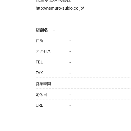
http://nemuro-suido.co.jp/
店舗名
－
住所
－
アクセス
－
TEL
－
FAX
－
営業時間
－
定休日
－
URL
－