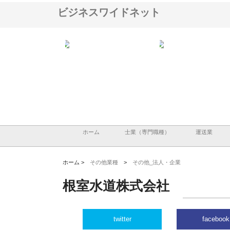
ビジネスワイドネット
翔栄が草津市で担う建
株式会社ＯＮＯｃｏｍｐａｎｙ
株式会社アセットイノベ
事の現場力と信頼性
が岡山から広域配送を実現でき
ンのワンルーム投資で始
る理由
産形成と老後準備
ホーム
士業（専門職種）
運送業
ホーム >
その他業種
>
その他_法人・企業
根室水道株式会社
twitter
facebook