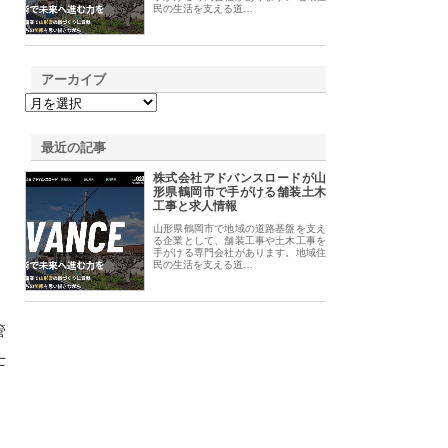
民の生活を支える道…
アーカイブ
最近の記事
株式会社アドバンスロードが山
形県鶴岡市で手がける舗装土木
工事と求人情報
、
山形県鶴岡市で地域の道路基盤を支え
、
る企業として、舗装工事や土木工事を
手がける専門会社があります。地域住
民の生活を支える道…
管
士