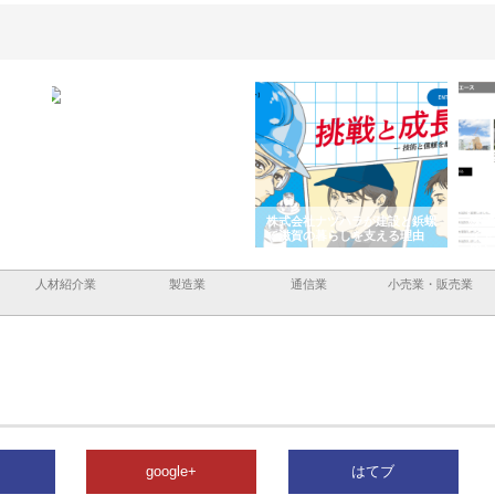
ーショ
庭楽株式会社が知多半島と三河
株式会社ナツハラが建設と鋲螺
株式
める資
と名古屋で叶える理想の外構空
で滋賀の暮らしを支える理由
イト
間
容と
人材紹介業
製造業
通信業
小売業・販売業
google+
はてブ