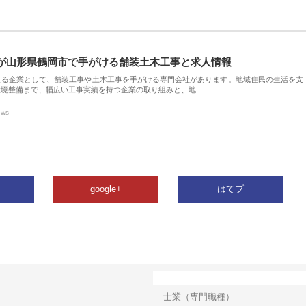
が山形県鶴岡市で手がける舗装土木工事と求人情報
える企業として、舗装工事や土木工事を手がける専門会社があります。地域住民の生活を支
環境整備まで、幅広い工事実績を持つ企業の取り組みと、地…
ews
google+
はてブ
カテゴリー
士業（専門職種）