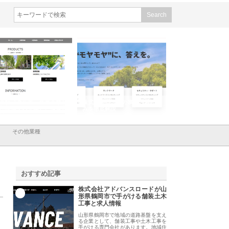
会社メタルエースの企業サ
株式会社ＣＳＡの事業内容と強
株式会社山形道路が
が提供する充実した情報内
みを徹底解説
装工事と土木技術の
は
その他業種
おすすめ記事
株式会社アドバンスロードが山
1
形県鶴岡市で手がける舗装土木
工事と求人情報
山形県鶴岡市で地域の道路基盤を支え
る企業として、舗装工事や土木工事を
手がける専門会社があります。地域住