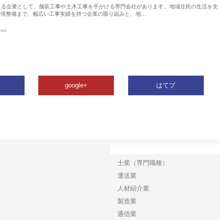
える企業として、舗装工事や土木工事を手がける専門会社があります。地域住民の生活を支
環境整備まで、幅広い工事実績を持つ企業の取り組みと、地…
ews
google+
はてブ
カテゴリー
士業（専門職種）
運送業
人材紹介業
製造業
通信業