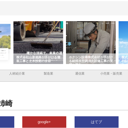
ける舗
ホクシン設備株式会社が手がけ
株式会社東京シー・エム・シー
株
る給排水空調消火設備工事の実
のGISインフラ管理システム導
か
績と強み
入メリット
由
人材紹介業
製造業
通信業
小売業・販売業
姉崎
google+
はてブ