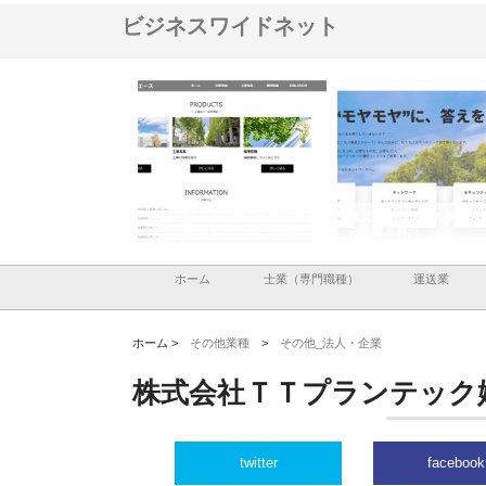
ビジネスワイドネット
メタルエースの企業サ
株式会社ＣＳＡの事業内容と強
株式会社山形道路が手が
供する充実した情報内
みを徹底解説
装工事と土木技術の全容
ホーム
士業（専門職種）
運送業
ホーム >
その他業種
>
その他_法人・企業
株式会社ＴＴプランテック
twitter
facebook