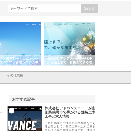
式会社アクアスペースが水中
株式会社地盤調査事務所が選ば
株式会社名神精工の
ら陸上まで一貫施工できる理
れ続ける理由と建設コンサルの
スリリース一覧と注
強み
その他業種
おすすめ記事
株式会社アドバンスロードが山
1
形県鶴岡市で手がける舗装土木
工事と求人情報
山形県鶴岡市で地域の道路基盤を支え
る企業として、舗装工事や土木工事を
手がける専門会社があります。地域住