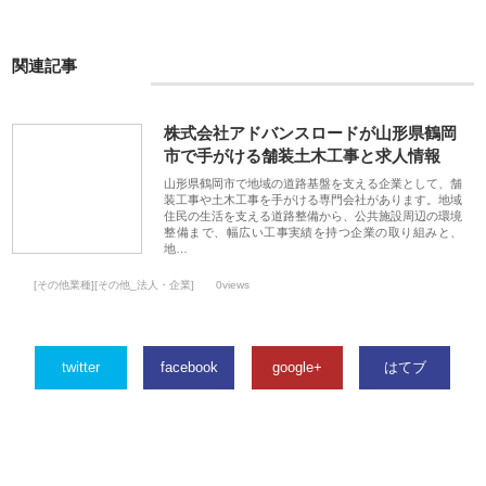
関連記事
株式会社アドバンスロードが山形県鶴岡
市で手がける舗装土木工事と求人情報
山形県鶴岡市で地域の道路基盤を支える企業として、舗
装工事や土木工事を手がける専門会社があります。地域
住民の生活を支える道路整備から、公共施設周辺の環境
整備まで、幅広い工事実績を持つ企業の取り組みと、
地…
[その他業種][その他_法人・企業]
0views
twitter
facebook
google+
はてブ