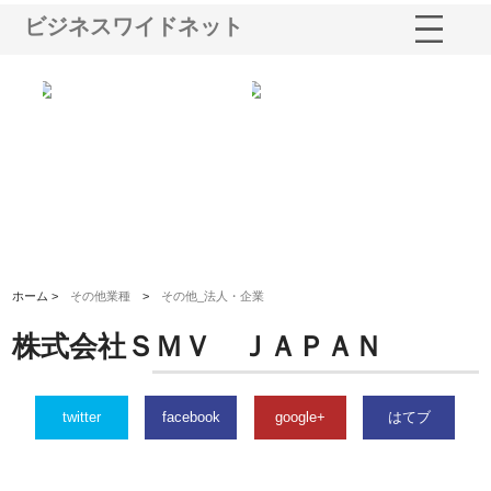
ビジネスワイドネット
る舗
ホクシン設備株式会社が手がけ
株式会社東京シー・エム・シー
株
る給排水空調消火設備工事の実
のGISインフラ管理システム導
か
績と強み
入メリット
由
ホーム >
その他業種
>
その他_法人・企業
株式会社ＳＭＶ ＪＡＰＡＮ
twitter
facebook
google+
はてブ