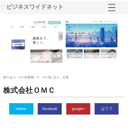
ビジネスワイドネット
多摩
有限会社松幸商店が手がける織
北海道軽金属株式会社がスノー
株
工事
ネームと下げ札の製造技術
フライとテーパーブロックの専
る
用ページを新設
ス
ホーム >
その他業種
>
その他_法人・企業
株式会社ＯＭＣ
twitter
facebook
google+
はてブ